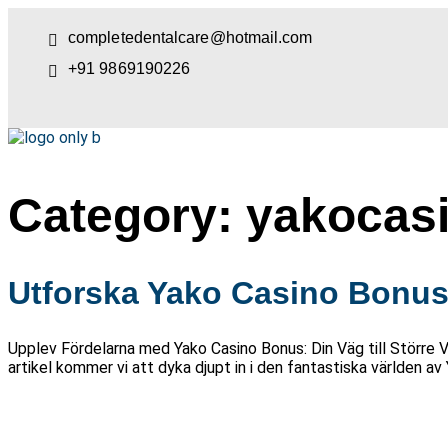
completedentalcare@hotmail.com
+91 9869190226
Category:
yakocas
Utforska Yako Casino Bonus
Upplev Fördelarna med Yako Casino Bonus: Din Väg till Större V
artikel kommer vi att dyka djupt in i den fantastiska världen a