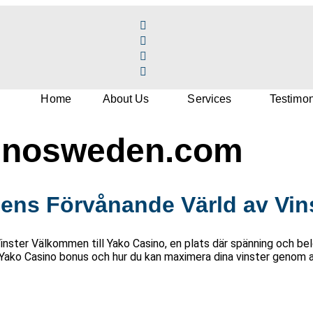
Home
About Us
Services
Testimon
inosweden.com
ens Förvånande Värld av Vin
inster Välkommen till Yako Casino, en plats där spänning och belö
v Yako Casino bonus och hur du kan maximera dina vinster genom a