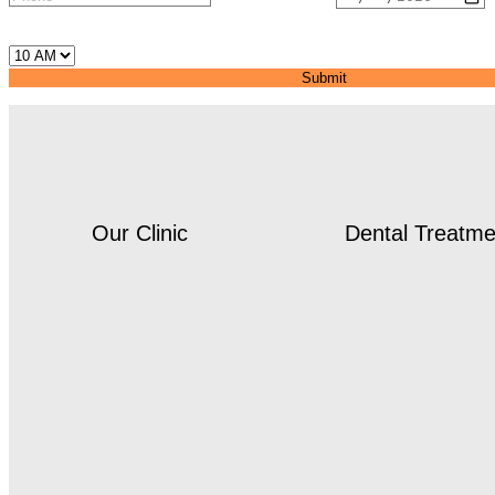
Our Clinic
Dental Treatme