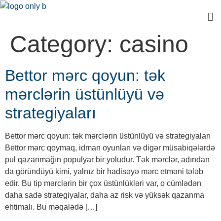
Category:
casino
Bettor mərc qoyun: tək
mərclərin üstünlüyü və
strategiyaları
Bettor mərc qoyun: tək mərclərin üstünlüyü və strategiyaları
Bettor mərc qoymaq, idman oyunları və digər müsabiqələrdə
pul qazanmağın populyar bir yoludur. Tək mərclər, adından
da göründüyü kimi, yalnız bir hadisəyə mərc etməni tələb
edir. Bu tip mərclərin bir çox üstünlükləri var, o cümlədən
daha sadə strategiyalar, daha az risk və yüksək qazanma
ehtimalı. Bu məqalədə […]