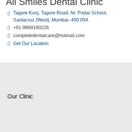
All Smiles Dental Clinic
Tagore Kunj, Tagore Road, Nr. Podar School,
Santacruz (West), Mumbai- 400 054.
+91 9869190226
completedentalcare@hotmail.com
Get Our Location
Our Clinic