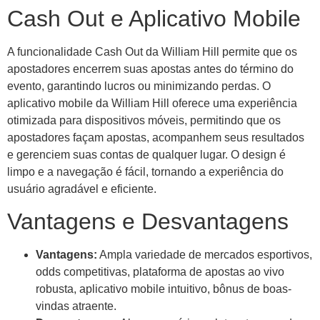
Cash Out e Aplicativo Mobile
A funcionalidade Cash Out da William Hill permite que os
apostadores encerrem suas apostas antes do término do
evento, garantindo lucros ou minimizando perdas. O
aplicativo mobile da William Hill oferece uma experiência
otimizada para dispositivos móveis, permitindo que os
apostadores façam apostas, acompanhem seus resultados
e gerenciem suas contas de qualquer lugar. O design é
limpo e a navegação é fácil, tornando a experiência do
usuário agradável e eficiente.
Vantagens e Desvantagens
Vantagens:
Ampla variedade de mercados esportivos,
odds competitivas, plataforma de apostas ao vivo
robusta, aplicativo mobile intuitivo, bônus de boas-
vindas atraente.