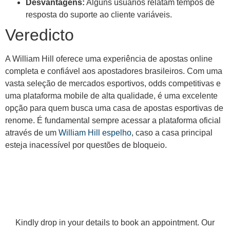
Desvantagens:
Alguns usuários relatam tempos de
resposta do suporte ao cliente variáveis.
Veredicto
A William Hill oferece uma experiência de apostas online
completa e confiável aos apostadores brasileiros. Com uma
vasta seleção de mercados esportivos, odds competitivas e
uma plataforma mobile de alta qualidade, é uma excelente
opção para quem busca uma casa de apostas esportivas de
renome. É fundamental sempre acessar a plataforma oficial
através de um
William Hill espelho
, caso a casa principal
esteja inacessível por questões de bloqueio.
Kindly drop in your details to book an appointment. Our