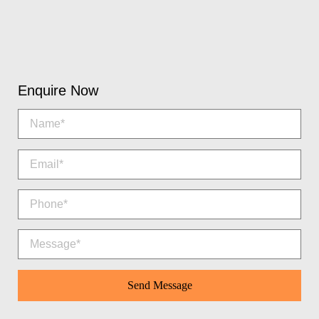
Enquire Now