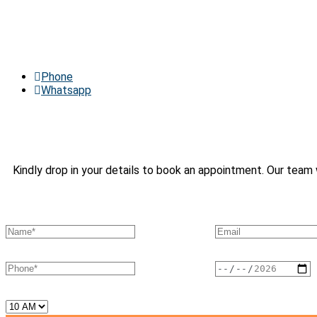
Phone
Whatsapp
Kindly drop in your details to book an appointment. Our team w