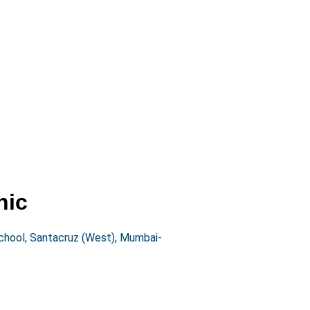
nic
School, Santacruz (West), Mumbai-