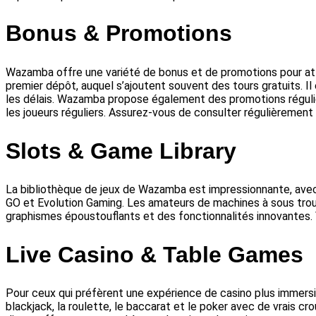
Bonus & Promotions
Wazamba offre une variété de bonus et de promotions pour att
premier dépôt, auquel s’ajoutent souvent des tours gratuits. Il
les délais. Wazamba propose également des promotions réguliè
les joueurs réguliers. Assurez-vous de consulter régulièremen
Slots & Game Library
La bibliothèque de jeux de Wazamba est impressionnante, avec d
GO et Evolution Gaming. Les amateurs de machines à sous trou
graphismes époustouflants et des fonctionnalités innovantes.
Live Casino & Table Games
Pour ceux qui préfèrent une expérience de casino plus immersiv
blackjack, la roulette, le baccarat et le poker avec de vrais cr