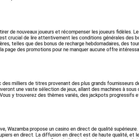
irer de nouveaux joueurs et récompenser les joueurs fidèles. 
 est crucial de lire attentivement les conditions générales des 
res, telles que des bonus de recharge hebdomadaires, des tour
t la page des promotions pour ne manquer aucune offre intéressa
es milliers de titres provenant des plus grands fournisseurs de l
veront une vaste sélection de jeux, allant des machines à sou
 Vous y trouverez des thèmes variés, des jackpots progressifs 
e, Wazamba propose un casino en direct de qualité supérieure. V
oupiers en direct. La diffusion en direct est de haute qualité, e