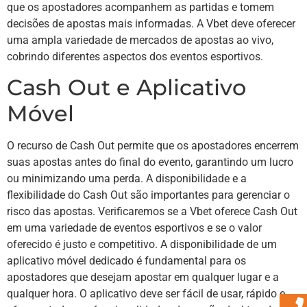
que os apostadores acompanhem as partidas e tomem
decisões de apostas mais informadas. A Vbet deve oferecer
uma ampla variedade de mercados de apostas ao vivo,
cobrindo diferentes aspectos dos eventos esportivos.
Cash Out e Aplicativo
Móvel
O recurso de Cash Out permite que os apostadores encerrem
suas apostas antes do final do evento, garantindo um lucro
ou minimizando uma perda. A disponibilidade e a
flexibilidade do Cash Out são importantes para gerenciar o
risco das apostas. Verificaremos se a Vbet oferece Cash Out
em uma variedade de eventos esportivos e se o valor
oferecido é justo e competitivo. A disponibilidade de um
aplicativo móvel dedicado é fundamental para os
apostadores que desejam apostar em qualquer lugar e a
qualquer hora. O aplicativo deve ser fácil de usar, rápido e