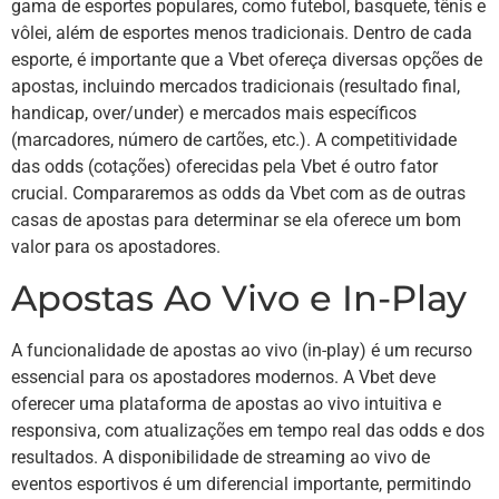
gama de esportes populares, como futebol, basquete, tênis e
vôlei, além de esportes menos tradicionais. Dentro de cada
esporte, é importante que a Vbet ofereça diversas opções de
apostas, incluindo mercados tradicionais (resultado final,
handicap, over/under) e mercados mais específicos
(marcadores, número de cartões, etc.). A competitividade
das odds (cotações) oferecidas pela Vbet é outro fator
crucial. Compararemos as odds da Vbet com as de outras
casas de apostas para determinar se ela oferece um bom
valor para os apostadores.
Apostas Ao Vivo e In-Play
A funcionalidade de apostas ao vivo (in-play) é um recurso
essencial para os apostadores modernos. A Vbet deve
oferecer uma plataforma de apostas ao vivo intuitiva e
responsiva, com atualizações em tempo real das odds e dos
resultados. A disponibilidade de streaming ao vivo de
eventos esportivos é um diferencial importante, permitindo