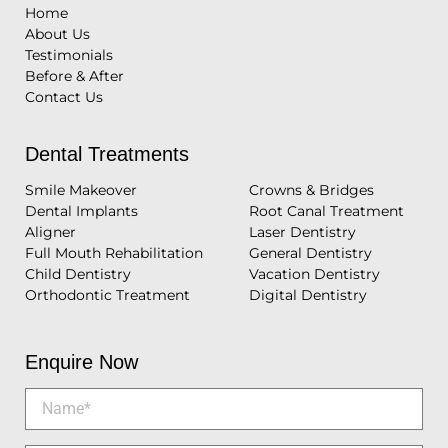
Home
About Us
Testimonials
Before & After
Contact Us
Dental Treatments
Smile Makeover
Crowns & Bridges
Dental Implants
Root Canal Treatment
Aligner
Laser Dentistry
Full Mouth Rehabilitation
General Dentistry
Child Dentistry
Vacation Dentistry
Orthodontic Treatment
Digital Dentistry
Enquire Now