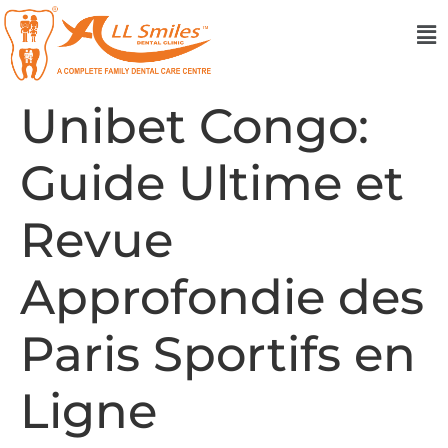
Unibet Congo:
Guide Ultime et
Revue
Approfondie des
Paris Sportifs en
Ligne