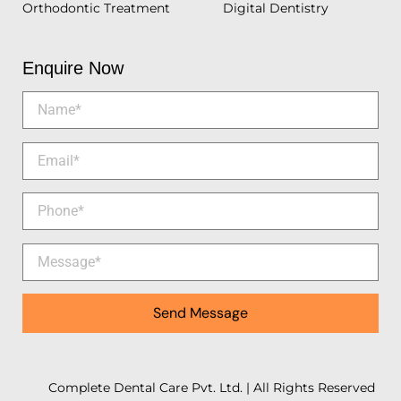
Orthodontic Treatment
Digital Dentistry
Enquire Now
Complete Dental Care Pvt. Ltd. | All Rights Reserved