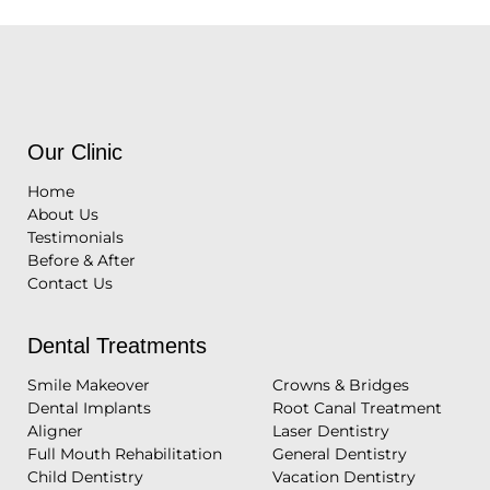
Our Clinic
Home
About Us
Testimonials
Before & After
Contact Us
Dental Treatments
Smile Makeover
Crowns & Bridges
Dental Implants
Root Canal Treatment
Aligner
Laser Dentistry
Full Mouth Rehabilitation
General Dentistry
Child Dentistry
Vacation Dentistry