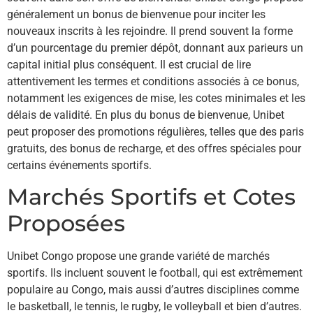
généralement un bonus de bienvenue pour inciter les
nouveaux inscrits à les rejoindre. Il prend souvent la forme
d’un pourcentage du premier dépôt, donnant aux parieurs un
capital initial plus conséquent. Il est crucial de lire
attentivement les termes et conditions associés à ce bonus,
notamment les exigences de mise, les cotes minimales et les
délais de validité. En plus du bonus de bienvenue, Unibet
peut proposer des promotions régulières, telles que des paris
gratuits, des bonus de recharge, et des offres spéciales pour
certains événements sportifs.
Marchés Sportifs et Cotes
Proposées
Unibet Congo propose une grande variété de marchés
sportifs. Ils incluent souvent le football, qui est extrêmement
populaire au Congo, mais aussi d’autres disciplines comme
le basketball, le tennis, le rugby, le volleyball et bien d’autres.