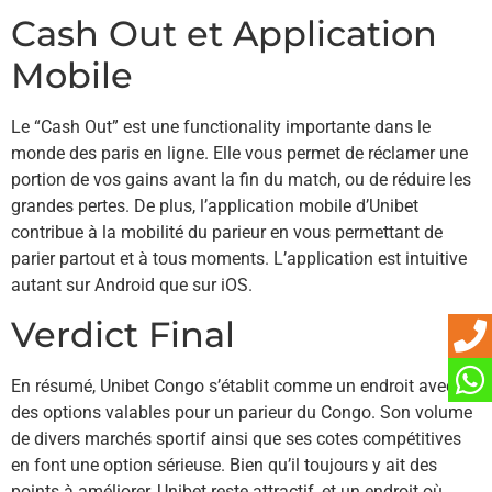
Cash Out et Application
Mobile
Le “Cash Out” est une functionality importante dans le
monde des paris en ligne. Elle vous permet de réclamer une
portion de vos gains avant la fin du match, ou de réduire les
grandes pertes. De plus, l’application mobile d’Unibet
contribue à la mobilité du parieur en vous permettant de
parier partout et à tous moments. L’application est intuitive
autant sur Android que sur iOS.
Verdict Final
En résumé, Unibet Congo s’établit comme un endroit avec
des options valables pour un parieur du Congo. Son volume
de divers marchés sportif ainsi que ses cotes compétitives
en font une option sérieuse. Bien qu’il toujours y ait des
points à améliorer, Unibet reste attractif, et un endroit où