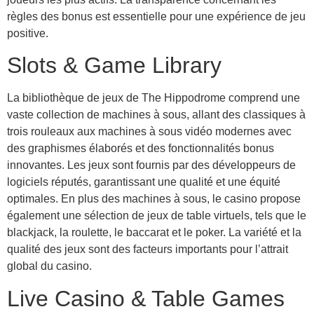
règles des bonus est essentielle pour une expérience de jeu
positive.
Slots & Game Library
La bibliothèque de jeux de The Hippodrome comprend une
vaste collection de machines à sous, allant des classiques à
trois rouleaux aux machines à sous vidéo modernes avec
des graphismes élaborés et des fonctionnalités bonus
innovantes. Les jeux sont fournis par des développeurs de
logiciels réputés, garantissant une qualité et une équité
optimales. En plus des machines à sous, le casino propose
également une sélection de jeux de table virtuels, tels que le
blackjack, la roulette, le baccarat et le poker. La variété et la
qualité des jeux sont des facteurs importants pour l’attrait
global du casino.
Live Casino & Table Games