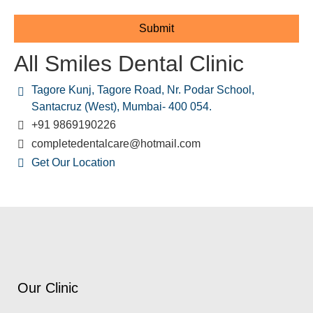
All Smiles Dental Clinic
Tagore Kunj, Tagore Road, Nr. Podar School,
Santacruz (West), Mumbai- 400 054.
+91 9869190226
completedentalcare@hotmail.com
Get Our Location
Our Clinic