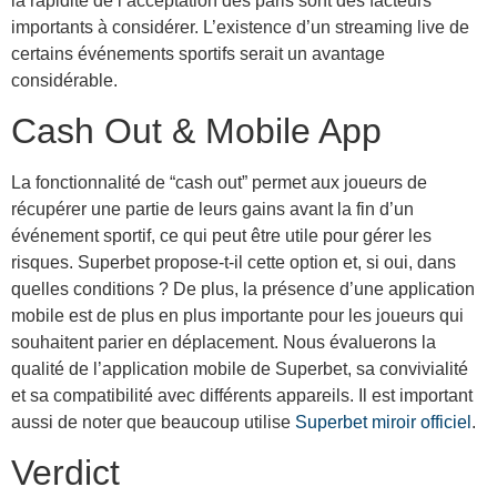
la rapidité de l’acceptation des paris sont des facteurs
importants à considérer. L’existence d’un streaming live de
certains événements sportifs serait un avantage
considérable.
Cash Out & Mobile App
La fonctionnalité de “cash out” permet aux joueurs de
récupérer une partie de leurs gains avant la fin d’un
événement sportif, ce qui peut être utile pour gérer les
risques. Superbet propose-t-il cette option et, si oui, dans
quelles conditions ? De plus, la présence d’une application
mobile est de plus en plus importante pour les joueurs qui
souhaitent parier en déplacement. Nous évaluerons la
qualité de l’application mobile de Superbet, sa convivialité
et sa compatibilité avec différents appareils. Il est important
aussi de noter que beaucoup utilise
Superbet miroir officiel
.
Verdict