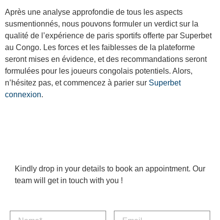
Après une analyse approfondie de tous les aspects
susmentionnés, nous pouvons formuler un verdict sur la
qualité de l’expérience de paris sportifs offerte par Superbet
au Congo. Les forces et les faiblesses de la plateforme
seront mises en évidence, et des recommandations seront
formulées pour les joueurs congolais potentiels. Alors,
n’hésitez pas, et commencez à parier sur
Superbet
connexion
.
Kindly drop in your details to book an appointment. Our
team will get in touch with you !