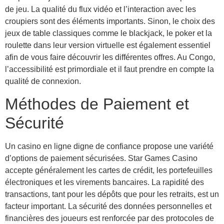
de jeu. La qualité du flux vidéo et l’interaction avec les
croupiers sont des éléments importants. Sinon, le choix des
jeux de table classiques comme le blackjack, le poker et la
roulette dans leur version virtuelle est également essentiel
afin de vous faire découvrir les différentes offres. Au Congo,
l’accessibilité est primordiale et il faut prendre en compte la
qualité de connexion.
Méthodes de Paiement et
Sécurité
Un casino en ligne digne de confiance propose une variété
d’options de paiement sécurisées. Star Games Casino
accepte généralement les cartes de crédit, les portefeuilles
électroniques et les virements bancaires. La rapidité des
transactions, tant pour les dépôts que pour les retraits, est un
facteur important. La sécurité des données personnelles et
financières des joueurs est renforcée par des protocoles de