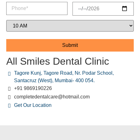
All Smiles Dental Clinic
Tagore Kunj, Tagore Road, Nr. Podar School,
Santacruz (West), Mumbai- 400 054.
+91 9869190226
completedentalcare@hotmail.com
Get Our Location