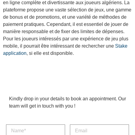
en ligne complète et divertissante aux joueurs algériens. La
plateforme propose une vaste sélection de jeux, une gamme
de bonus et de promotions, et une variété de méthodes de
paiement pratiques. Cependant, il est essentiel de jouer de
manière responsable et de fixer des limites de dépenses.
Pour les joueurs intéressés par une expérience de jeu plus
mobile, il pourrait être intéressant de rechercher une
Stake
application
, si elle est disponible.
Kindly drop in your details to book an appointment. Our
team will get in touch with you !