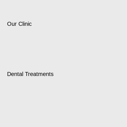
Our Clinic
Dental Treatments