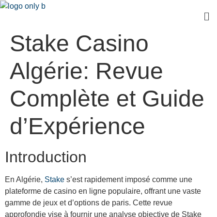
Stake Casino
Algérie: Revue
Complète et Guide
d’Expérience
Introduction
En Algérie,
Stake
s’est rapidement imposé comme une
plateforme de casino en ligne populaire, offrant une vaste
gamme de jeux et d’options de paris. Cette revue
approfondie vise à fournir une analyse objective de Stake