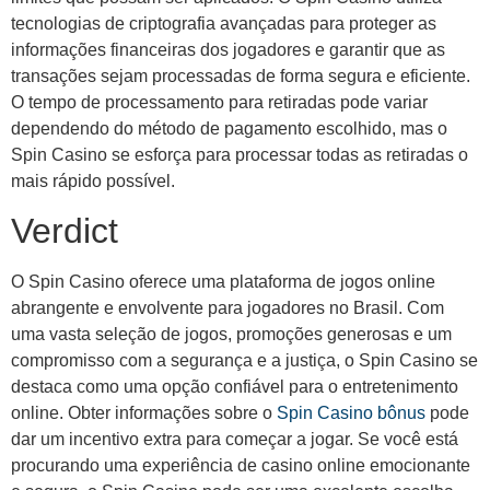
tecnologias de criptografia avançadas para proteger as
informações financeiras dos jogadores e garantir que as
transações sejam processadas de forma segura e eficiente.
O tempo de processamento para retiradas pode variar
dependendo do método de pagamento escolhido, mas o
Spin Casino se esforça para processar todas as retiradas o
mais rápido possível.
Verdict
O Spin Casino oferece uma plataforma de jogos online
abrangente e envolvente para jogadores no Brasil. Com
uma vasta seleção de jogos, promoções generosas e um
compromisso com a segurança e a justiça, o Spin Casino se
destaca como uma opção confiável para o entretenimento
online. Obter informações sobre o
Spin Casino bônus
pode
dar um incentivo extra para começar a jogar. Se você está
procurando uma experiência de casino online emocionante