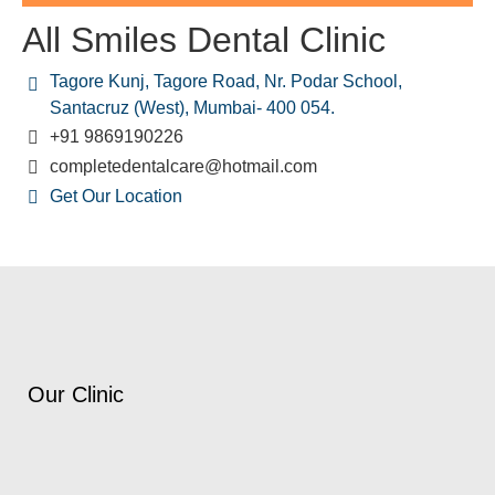
All Smiles Dental Clinic
Tagore Kunj, Tagore Road, Nr. Podar School,
Santacruz (West), Mumbai- 400 054.
+91 9869190226
completedentalcare@hotmail.com
Get Our Location
Our Clinic