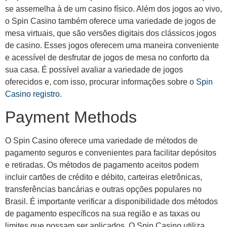
se assemelha à de um casino físico. Além dos jogos ao vivo,
o Spin Casino também oferece uma variedade de jogos de
mesa virtuais, que são versões digitais dos clássicos jogos
de casino. Esses jogos oferecem uma maneira conveniente
e acessível de desfrutar de jogos de mesa no conforto da
sua casa. É possível avaliar a variedade de jogos
oferecidos e, com isso, procurar informações sobre o
Spin
Casino registro
.
Payment Methods
O Spin Casino oferece uma variedade de métodos de
pagamento seguros e convenientes para facilitar depósitos
e retiradas. Os métodos de pagamento aceitos podem
incluir cartões de crédito e débito, carteiras eletrônicas,
transferências bancárias e outras opções populares no
Brasil. É importante verificar a disponibilidade dos métodos
de pagamento específicos na sua região e as taxas ou
limites que possam ser aplicados. O Spin Casino utiliza