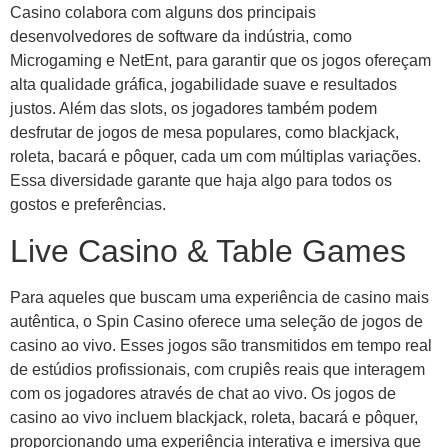
Casino colabora com alguns dos principais
desenvolvedores de software da indústria, como
Microgaming e NetEnt, para garantir que os jogos ofereçam
alta qualidade gráfica, jogabilidade suave e resultados
justos. Além das slots, os jogadores também podem
desfrutar de jogos de mesa populares, como blackjack,
roleta, bacará e pôquer, cada um com múltiplas variações.
Essa diversidade garante que haja algo para todos os
gostos e preferências.
Live Casino & Table Games
Para aqueles que buscam uma experiência de casino mais
autêntica, o Spin Casino oferece uma seleção de jogos de
casino ao vivo. Esses jogos são transmitidos em tempo real
de estúdios profissionais, com crupiês reais que interagem
com os jogadores através de chat ao vivo. Os jogos de
casino ao vivo incluem blackjack, roleta, bacará e pôquer,
proporcionando uma experiência interativa e imersiva que