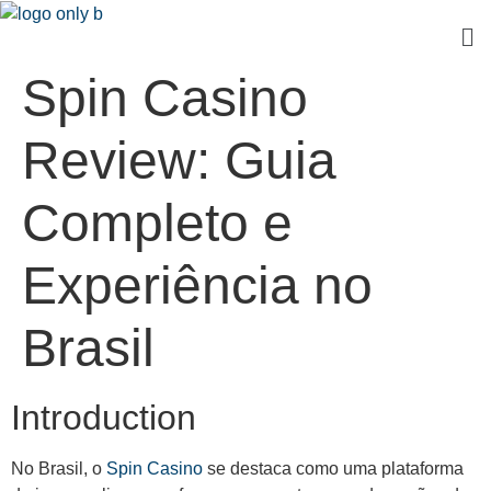
Spin Casino
Review: Guia
Completo e
Experiência no
Brasil
Introduction
No Brasil, o
Spin Casino
se destaca como uma plataforma