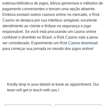
extensa biblioteca de jogos, bônus generosos e métodos de
pagamento convenientes o tornam uma opção atraente.
Embora existam outros casinos online no mercado, o Rizk
Casino se destaca por sua interface amigável, excelente
atendimento ao cliente e ênfase na segurança e jogo
responsável. Se você está procurando um casino online
confiável e divertido no Brasil, o Rizk Casino vale a pena
ser considerado. Experimente um
Rizk Casino download
para começar sua jornada no mundo dos jogos online!
Kindly drop in your details to book an appointment. Our
team will get in touch with you !