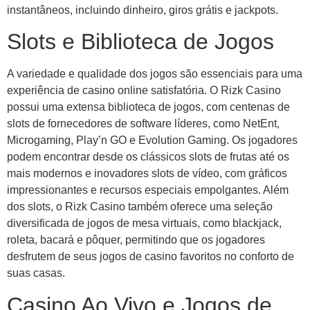
instantâneos, incluindo dinheiro, giros grátis e jackpots.
Slots e Biblioteca de Jogos
A variedade e qualidade dos jogos são essenciais para uma
experiência de casino online satisfatória. O Rizk Casino
possui uma extensa biblioteca de jogos, com centenas de
slots de fornecedores de software líderes, como NetEnt,
Microgaming, Play’n GO e Evolution Gaming. Os jogadores
podem encontrar desde os clássicos slots de frutas até os
mais modernos e inovadores slots de vídeo, com gráficos
impressionantes e recursos especiais empolgantes. Além
dos slots, o Rizk Casino também oferece uma seleção
diversificada de jogos de mesa virtuais, como blackjack,
roleta, bacará e pôquer, permitindo que os jogadores
desfrutem de seus jogos de casino favoritos no conforto de
suas casas.
Casino Ao Vivo e Jogos de