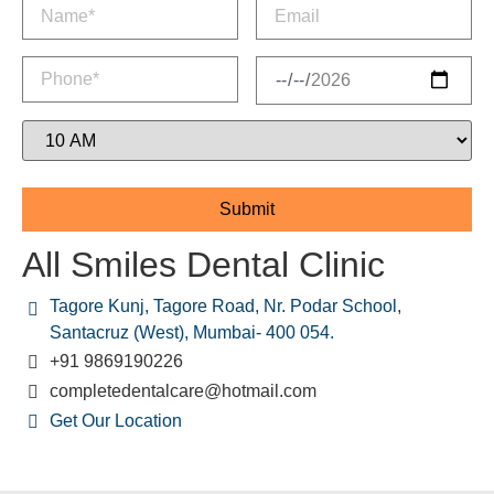
All Smiles Dental Clinic
Tagore Kunj, Tagore Road, Nr. Podar School,
Santacruz (West), Mumbai- 400 054.
+91 9869190226
completedentalcare@hotmail.com
Get Our Location