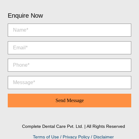
Enquire Now
Complete Dental Care Pvt. Ltd. | All Rights Reserved
Terms of Use / Privacy Policy / Disclaimer