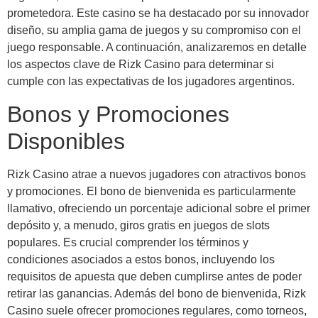
prometedora. Este casino se ha destacado por su innovador
diseño, su amplia gama de juegos y su compromiso con el
juego responsable. A continuación, analizaremos en detalle
los aspectos clave de Rizk Casino para determinar si
cumple con las expectativas de los jugadores argentinos.
Bonos y Promociones
Disponibles
Rizk Casino atrae a nuevos jugadores con atractivos bonos
y promociones. El bono de bienvenida es particularmente
llamativo, ofreciendo un porcentaje adicional sobre el primer
depósito y, a menudo, giros gratis en juegos de slots
populares. Es crucial comprender los términos y
condiciones asociados a estos bonos, incluyendo los
requisitos de apuesta que deben cumplirse antes de poder
retirar las ganancias. Además del bono de bienvenida, Rizk
Casino suele ofrecer promociones regulares, como torneos,