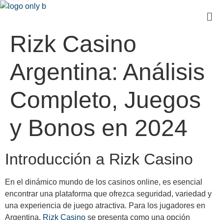
Rizk Casino
Argentina: Análisis
Completo, Juegos
y Bonos en 2024
Introducción a Rizk Casino
En el dinámico mundo de los casinos online, es esencial
encontrar una plataforma que ofrezca seguridad, variedad y
una experiencia de juego atractiva. Para los jugadores en
Argentina,
Rizk Casino
se presenta como una opción