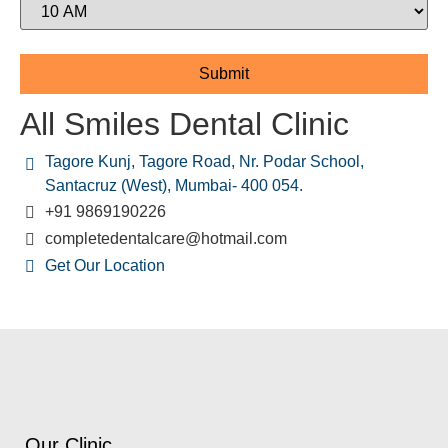
All Smiles Dental Clinic
Tagore Kunj, Tagore Road, Nr. Podar School,
Santacruz (West), Mumbai- 400 054.
+91 9869190226
completedentalcare@hotmail.com
Get Our Location
Our Clinic