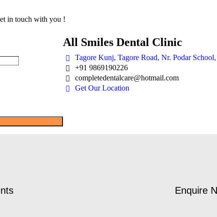
et in touch with you !
All Smiles Dental Clinic
Tagore Kunj, Tagore Road, Nr. Podar School,
+91 9869190226
completedentalcare@hotmail.com
Get Our Location
nts
Enquire 