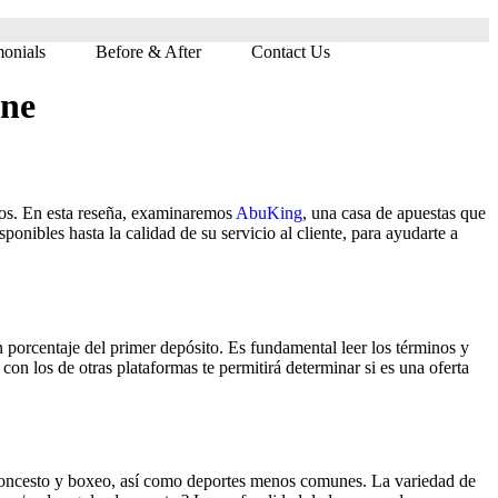
monials
Before & After
Contact Us
ine
nos. En esta reseña, examinaremos
AbuKing
, una casa de apuestas que
onibles hasta la calidad de su servicio al cliente, para ayudarte a
 porcentaje del primer depósito. Es fundamental leer los términos y
on los de otras plataformas te permitirá determinar si es una oferta
aloncesto y boxeo, así como deportes menos comunes. La variedad de