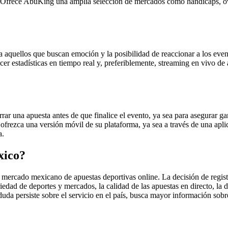
 ¿Ofrece AbuKing una amplia selección de mercados como hándicaps, ov
ara aquellos que buscan emoción y la posibilidad de reaccionar a los ev
recer estadísticas en tiempo real y, preferiblemente, streaming en vivo d
rar una apuesta antes de que finalice el evento, ya sea para asegurar g
 ofrezca una versión móvil de su plataforma, ya sea a través de una apl
a.
xico?
rcado mexicano de apuestas deportivas online. La decisión de registra
iedad de deportes y mercados, la calidad de las apuestas en directo, la
 duda persiste sobre el servicio en el país, busca mayor información sob