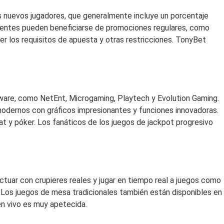
os nuevos jugadores, que generalmente incluye un porcentaje
istentes pueden beneficiarse de promociones regulares, como
r los requisitos de apuesta y otras restricciones. TonyBet
tware, como NetEnt, Microgaming, Playtech y Evolution Gaming.
odernos con gráficos impresionantes y funciones innovadoras.
 y póker. Los fanáticos de los juegos de jackpot progresivo
tuar con crupieres reales y jugar en tiempo real a juegos como
a. Los juegos de mesa tradicionales también están disponibles en
 en vivo es muy apetecida.