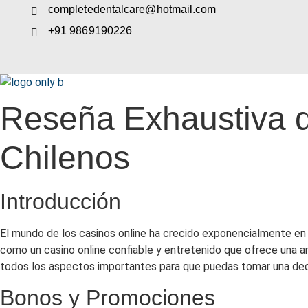
completedentalcare@hotmail.com
+91 9869190226
Reseña Exhaustiva 
Chilenos
Introducción
El mundo de los casinos online ha crecido exponencialmente en l
como un casino online confiable y entretenido que ofrece una a
todos los aspectos importantes para que puedas tomar una dec
Bonos y Promociones