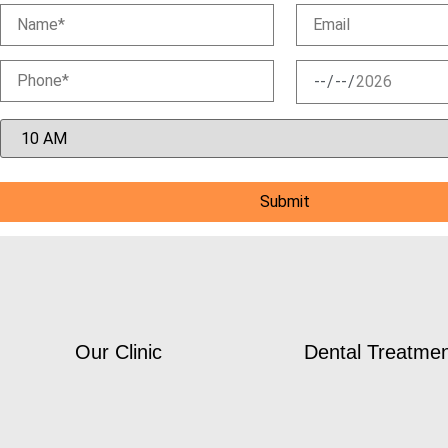
Our Clinic
Dental Treatme