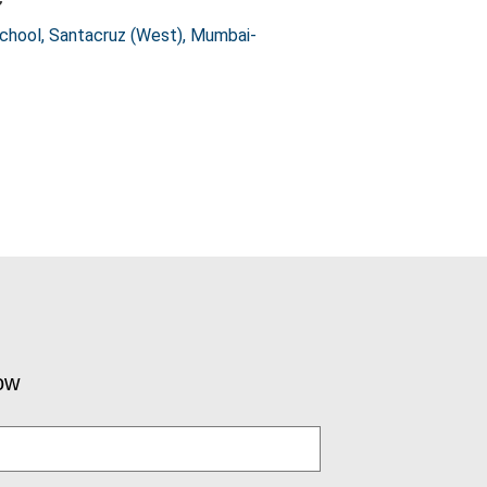
School, Santacruz (West), Mumbai-
ow