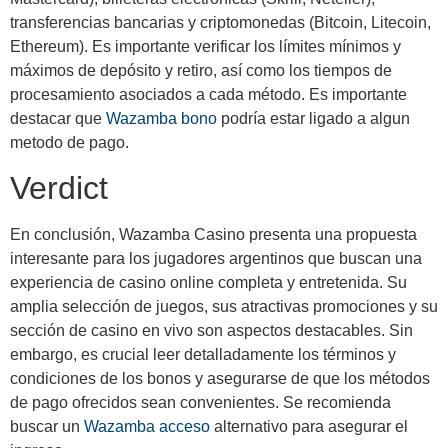
transferencias bancarias y criptomonedas (Bitcoin, Litecoin,
Ethereum). Es importante verificar los límites mínimos y
máximos de depósito y retiro, así como los tiempos de
procesamiento asociados a cada método. Es importante
destacar que
Wazamba bono
podría estar ligado a algun
metodo de pago.
Verdict
En conclusión, Wazamba Casino presenta una propuesta
interesante para los jugadores argentinos que buscan una
experiencia de casino online completa y entretenida. Su
amplia selección de juegos, sus atractivas promociones y su
sección de casino en vivo son aspectos destacables. Sin
embargo, es crucial leer detalladamente los términos y
condiciones de los bonos y asegurarse de que los métodos
de pago ofrecidos sean convenientes. Se recomienda
buscar un
Wazamba acceso
alternativo para asegurar el