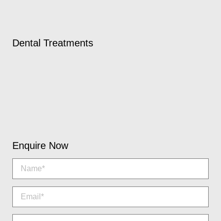
Dental Treatments
Enquire Now