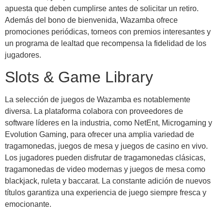
apuesta que deben cumplirse antes de solicitar un retiro.
Además del bono de bienvenida, Wazamba ofrece
promociones periódicas, torneos con premios interesantes y
un programa de lealtad que recompensa la fidelidad de los
jugadores.
Slots & Game Library
La selección de juegos de Wazamba es notablemente
diversa. La plataforma colabora con proveedores de
software líderes en la industria, como NetEnt, Microgaming y
Evolution Gaming, para ofrecer una amplia variedad de
tragamonedas, juegos de mesa y juegos de casino en vivo.
Los jugadores pueden disfrutar de tragamonedas clásicas,
tragamonedas de video modernas y juegos de mesa como
blackjack, ruleta y baccarat. La constante adición de nuevos
títulos garantiza una experiencia de juego siempre fresca y
emocionante.