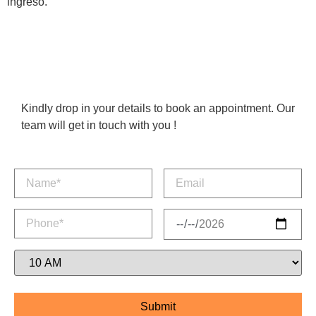
ingreso.
Kindly drop in your details to book an appointment. Our
team will get in touch with you !