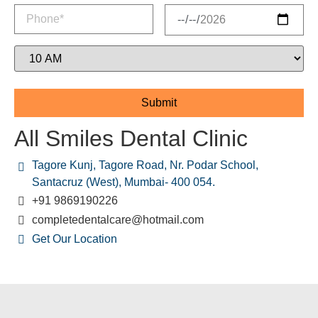
All Smiles Dental Clinic
Tagore Kunj, Tagore Road, Nr. Podar School,
Santacruz (West), Mumbai- 400 054.
+91 9869190226
completedentalcare@hotmail.com
Get Our Location