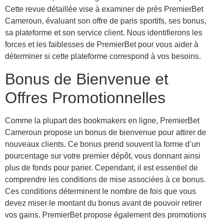
Cette revue détaillée vise à examiner de près PremierBet
Cameroun, évaluant son offre de paris sportifs, ses bonus,
sa plateforme et son service client. Nous identifierons les
forces et les faiblesses de PremierBet pour vous aider à
déterminer si cette plateforme correspond à vos besoins.
Bonus de Bienvenue et
Offres Promotionnelles
Comme la plupart des bookmakers en ligne, PremierBet
Cameroun propose un bonus de bienvenue pour attirer de
nouveaux clients. Ce bonus prend souvent la forme d’un
pourcentage sur votre premier dépôt, vous donnant ainsi
plus de fonds pour parier. Cependant, il est essentiel de
comprendre les conditions de mise associées à ce bonus.
Ces conditions déterminent le nombre de fois que vous
devez miser le montant du bonus avant de pouvoir retirer
vos gains. PremierBet propose également des promotions