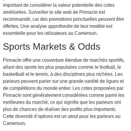
important de considérer la valeur potentielle des cotes
améliorées. Surveiller le site web de Pinnacle est
recommandé, car des promotions ponctuelles peuvent être
offertes. Une analyse approfondie de leur modèle est
essentielle pour les utilisateurs au Cameroun.
Sports Markets & Odds
Pinnacle offre une couverture étendue de marchés sportifs,
allant des sports les plus populaires comme le football, le
basketball et le tennis, à des disciplines plus nichées. Les
parieurs peuvent parier sur une grande variété de ligues et
de compétitions du monde entier. Les cotes proposées par
Pinnacle sont généralement considérées comme parmi les
meilleures du marché, ce qui signifie que les parieurs ont
plus de chances de réaliser des profits plus importants.
Cette diversité d’options est un atout pour les parieurs au
Cameroun.