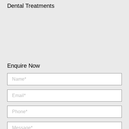
Dental Treatments
Enquire Now