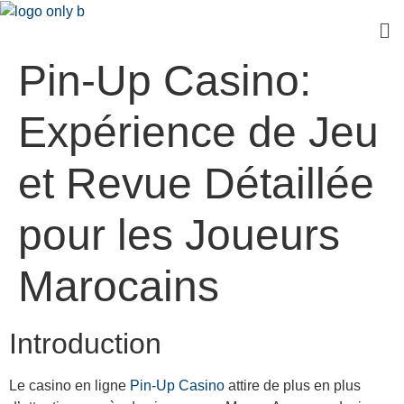
Pin-Up Casino:
Expérience de Jeu
et Revue Détaillée
pour les Joueurs
Marocains
Introduction
Le casino en ligne
Pin-Up Casino
attire de plus en plus