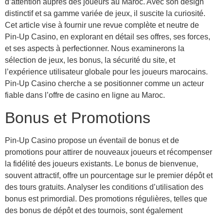
d’attention auprès des joueurs au Maroc. Avec son design
distinctif et sa gamme variée de jeux, il suscite la curiosité.
Cet article vise à fournir une revue complète et neutre de
Pin-Up Casino, en explorant en détail ses offres, ses forces,
et ses aspects à perfectionner. Nous examinerons la
sélection de jeux, les bonus, la sécurité du site, et
l’expérience utilisateur globale pour les joueurs marocains.
Pin-Up Casino cherche a se positionner comme un acteur
fiable dans l’offre de casino en ligne au Maroc.
Bonus et Promotions
Pin-Up Casino propose un éventail de bonus et de
promotions pour attirer de nouveaux joueurs et récompenser
la fidélité des joueurs existants. Le bonus de bienvenue,
souvent attractif, offre un pourcentage sur le premier dépôt et
des tours gratuits. Analyser les conditions d’utilisation des
bonus est primordial. Des promotions régulières, telles que
des bonus de dépôt et des tournois, sont également