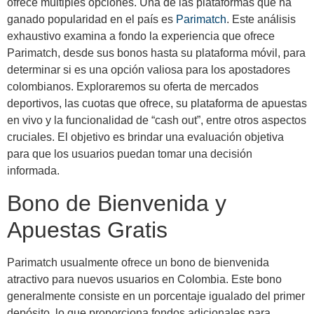
ofrece múltiples opciones. Una de las plataformas que ha
ganado popularidad en el país es
Parimatch
. Este análisis
exhaustivo examina a fondo la experiencia que ofrece
Parimatch, desde sus bonos hasta su plataforma móvil, para
determinar si es una opción valiosa para los apostadores
colombianos. Exploraremos su oferta de mercados
deportivos, las cuotas que ofrece, su plataforma de apuestas
en vivo y la funcionalidad de “cash out”, entre otros aspectos
cruciales. El objetivo es brindar una evaluación objetiva
para que los usuarios puedan tomar una decisión
informada.
Bono de Bienvenida y
Apuestas Gratis
Parimatch usualmente ofrece un bono de bienvenida
atractivo para nuevos usuarios en Colombia. Este bono
generalmente consiste en un porcentaje igualado del primer
depósito, lo que proporciona fondos adicionales para