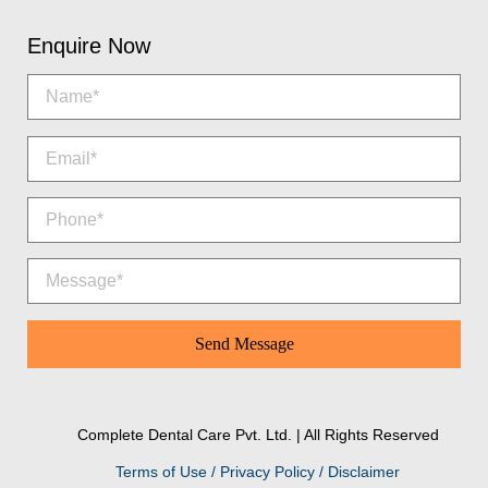
Enquire Now
Complete Dental Care Pvt. Ltd. | All Rights Reserved
Terms of Use / Privacy Policy / Disclaimer