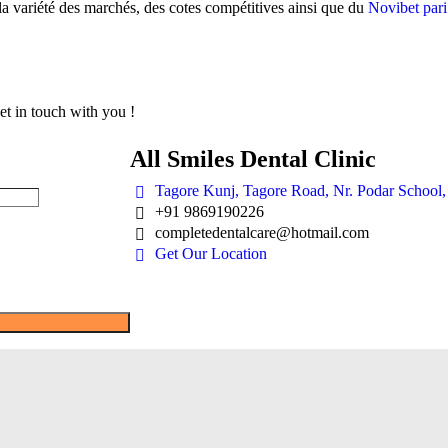
la variété des marchés, des cotes compétitives ainsi que du
Novibet pari
et in touch with you !
All Smiles Dental Clinic
Tagore Kunj, Tagore Road, Nr. Podar School,
+91 9869190226
completedentalcare@hotmail.com
Get Our Location