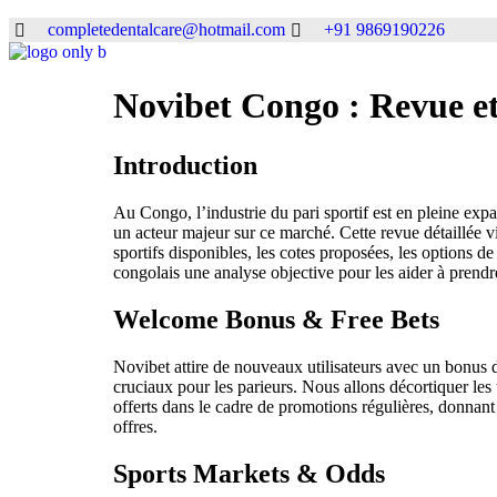
completedentalcare@hotmail.com
+91 9869190226
Novibet Congo : Revue e
Introduction
Au Congo, l’industrie du pari sportif est en pleine exp
un acteur majeur sur ce marché. Cette revue détaillée v
sportifs disponibles, les cotes proposées, les options de 
congolais une analyse objective pour les aider à prendr
Welcome Bonus & Free Bets
Novibet attire de nouveaux utilisateurs avec un bonus de
cruciaux pour les parieurs. Nous allons décortiquer les 
offerts dans le cadre de promotions régulières, donnant 
offres.
Sports Markets & Odds