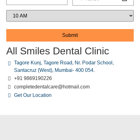
All Smiles Dental Clinic
Tagore Kunj, Tagore Road, Nr. Podar School,
Santacruz (West), Mumbai- 400 054.
+91 9869190226
completedentalcare@hotmail.com
Get Our Location