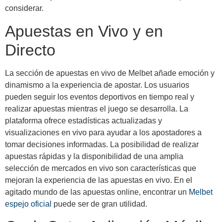
considerar.
Apuestas en Vivo y en
Directo
La sección de apuestas en vivo de Melbet añade emoción y
dinamismo a la experiencia de apostar. Los usuarios
pueden seguir los eventos deportivos en tiempo real y
realizar apuestas mientras el juego se desarrolla. La
plataforma ofrece estadísticas actualizadas y
visualizaciones en vivo para ayudar a los apostadores a
tomar decisiones informadas. La posibilidad de realizar
apuestas rápidas y la disponibilidad de una amplia
selección de mercados en vivo son características que
mejoran la experiencia de las apuestas en vivo. En el
agitado mundo de las apuestas online, encontrar un
Melbet
espejo oficial
puede ser de gran utilidad.