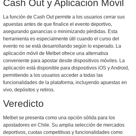
Cash Out y Aplicación Móvil
La función de Cash Out permite a los usuarios cerrar sus
apuestas antes de que finalice el evento deportivo,
asegurando ganancias o minimizando pérdidas. Esta
herramienta es especialmente útil cuando el curso del
evento no se está desarrollando según lo esperado. La
aplicación móvil de Melbet ofrece una alternativa
conveniente para apostar desde dispositivos móviles. La
aplicación está disponible para dispositivos iOS y Android,
permitiendo a los usuarios acceder a todas las
funcionalidades de la plataforma, incluyendo apuestas en
vivo, depósitos y retiros.
Veredicto
Melbet se presenta como una opción sólida para los
apostadores en Chile. Su amplia selección de mercados
deportivos, cuotas competitivas y funcionalidades como