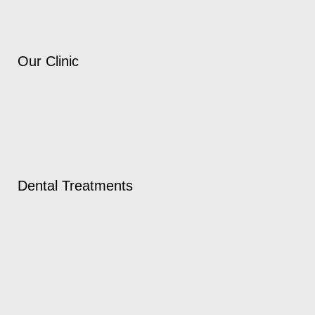
Our Clinic
Dental Treatments