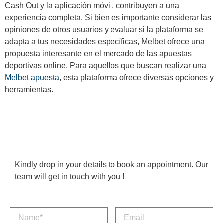
Cash Out y la aplicación móvil, contribuyen a una
experiencia completa. Si bien es importante considerar las
opiniones de otros usuarios y evaluar si la plataforma se
adapta a tus necesidades específicas, Melbet ofrece una
propuesta interesante en el mercado de las apuestas
deportivas online. Para aquellos que buscan realizar una
Melbet apuesta
, esta plataforma ofrece diversas opciones y
herramientas.
Kindly drop in your details to book an appointment. Our
team will get in touch with you !