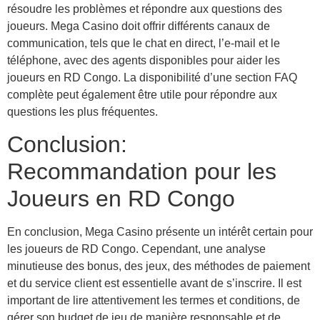
résoudre les problèmes et répondre aux questions des
joueurs. Mega Casino doit offrir différents canaux de
communication, tels que le chat en direct, l’e-mail et le
téléphone, avec des agents disponibles pour aider les
joueurs en RD Congo. La disponibilité d’une section FAQ
complète peut également être utile pour répondre aux
questions les plus fréquentes.
Conclusion:
Recommandation pour les
Joueurs en RD Congo
En conclusion, Mega Casino présente un intérêt certain pour
les joueurs de RD Congo. Cependant, une analyse
minutieuse des bonus, des jeux, des méthodes de paiement
et du service client est essentielle avant de s’inscrire. Il est
important de lire attentivement les termes et conditions, de
gérer son budget de jeu de manière responsable et de