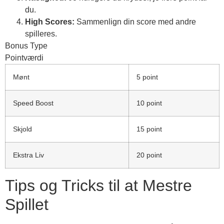
du.
High Scores:
Sammenlign din score med andre
spilleres.
Bonus Type
Pointværdi
Mønt
5 point
Speed Boost
10 point
Skjold
15 point
Ekstra Liv
20 point
Tips og Tricks til at Mestre
Spillet