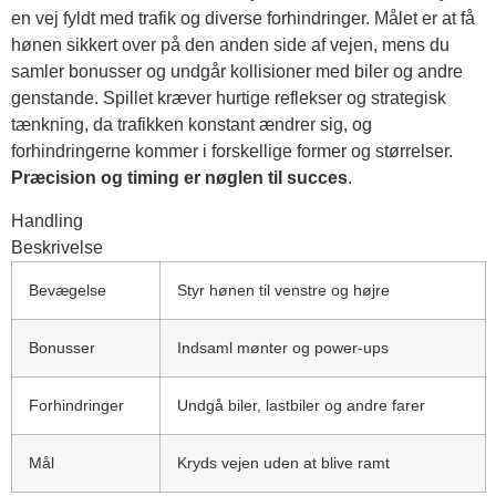
en vej fyldt med trafik og diverse forhindringer. Målet er at få
hønen sikkert over på den anden side af vejen, mens du
samler bonusser og undgår kollisioner med biler og andre
genstande. Spillet kræver hurtige reflekser og strategisk
tænkning, da trafikken konstant ændrer sig, og
forhindringerne kommer i forskellige former og størrelser.
Præcision og timing er nøglen til succes
.
Handling
Beskrivelse
Bevægelse
Styr hønen til venstre og højre
Bonusser
Indsaml mønter og power-ups
Forhindringer
Undgå biler, lastbiler og andre farer
Mål
Kryds vejen uden at blive ramt