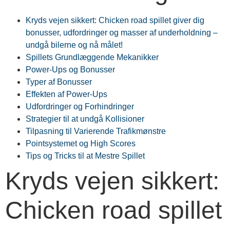
Kryds vejen sikkert: Chicken road spillet giver dig
bonusser, udfordringer og masser af underholdning –
undgå bilerne og nå målet!
Spillets Grundlæggende Mekanikker
Power-Ups og Bonusser
Typer af Bonusser
Effekten af Power-Ups
Udfordringer og Forhindringer
Strategier til at undgå Kollisioner
Tilpasning til Varierende Trafikmønstre
Pointsystemet og High Scores
Tips og Tricks til at Mestre Spillet
Kryds vejen sikkert:
Chicken road spillet