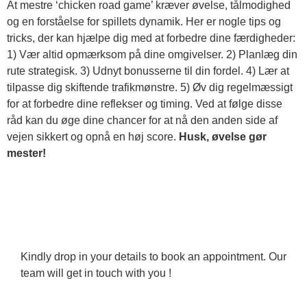
At mestre ‘chicken road game’ kræver øvelse, tålmodighed
og en forståelse for spillets dynamik. Her er nogle tips og
tricks, der kan hjælpe dig med at forbedre dine færdigheder:
1) Vær altid opmærksom på dine omgivelser. 2) Planlæg din
rute strategisk. 3) Udnyt bonusserne til din fordel. 4) Lær at
tilpasse dig skiftende trafikmønstre. 5) Øv dig regelmæssigt
for at forbedre dine reflekser og timing. Ved at følge disse
råd kan du øge dine chancer for at nå den anden side af
vejen sikkert og opnå en høj score.
Husk, øvelse gør
mester!
Kindly drop in your details to book an appointment. Our
team will get in touch with you !