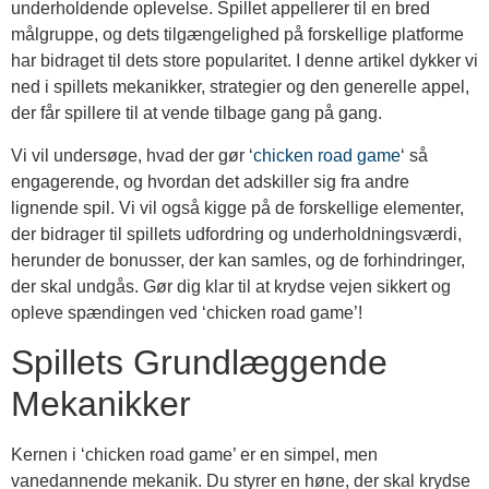
underholdende oplevelse. Spillet appellerer til en bred
målgruppe, og dets tilgængelighed på forskellige platforme
har bidraget til dets store popularitet. I denne artikel dykker vi
ned i spillets mekanikker, strategier og den generelle appel,
der får spillere til at vende tilbage gang på gang.
Vi vil undersøge, hvad der gør ‘
chicken road game
‘ så
engagerende, og hvordan det adskiller sig fra andre
lignende spil. Vi vil også kigge på de forskellige elementer,
der bidrager til spillets udfordring og underholdningsværdi,
herunder de bonusser, der kan samles, og de forhindringer,
der skal undgås. Gør dig klar til at krydse vejen sikkert og
opleve spændingen ved ‘chicken road game’!
Spillets Grundlæggende
Mekanikker
Kernen i ‘chicken road game’ er en simpel, men
vanedannende mekanik. Du styrer en høne, der skal krydse