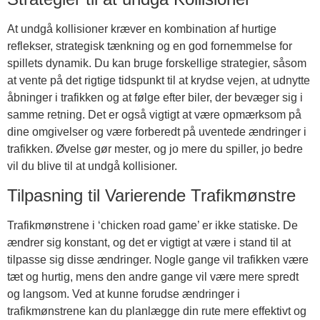
At undgå kollisioner kræver en kombination af hurtige
reflekser, strategisk tænkning og en god fornemmelse for
spillets dynamik. Du kan bruge forskellige strategier, såsom
at vente på det rigtige tidspunkt til at krydse vejen, at udnytte
åbninger i trafikken og at følge efter biler, der bevæger sig i
samme retning. Det er også vigtigt at være opmærksom på
dine omgivelser og være forberedt på uventede ændringer i
trafikken. Øvelse gør mester, og jo mere du spiller, jo bedre
vil du blive til at undgå kollisioner.
Tilpasning til Varierende Trafikmønstre
Trafikmønstrene i ‘chicken road game’ er ikke statiske. De
ændrer sig konstant, og det er vigtigt at være i stand til at
tilpasse sig disse ændringer. Nogle gange vil trafikken være
tæt og hurtig, mens den andre gange vil være mere spredt
og langsom. Ved at kunne forudse ændringer i
trafikmønstrene kan du planlægge din rute mere effektivt og