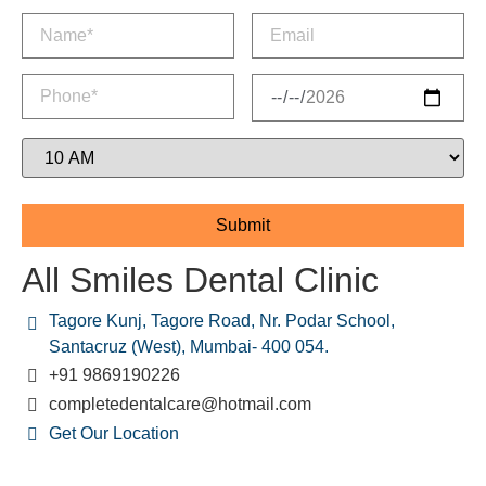
All Smiles Dental Clinic
Tagore Kunj, Tagore Road, Nr. Podar School,
Santacruz (West), Mumbai- 400 054.
+91 9869190226
completedentalcare@hotmail.com
Get Our Location