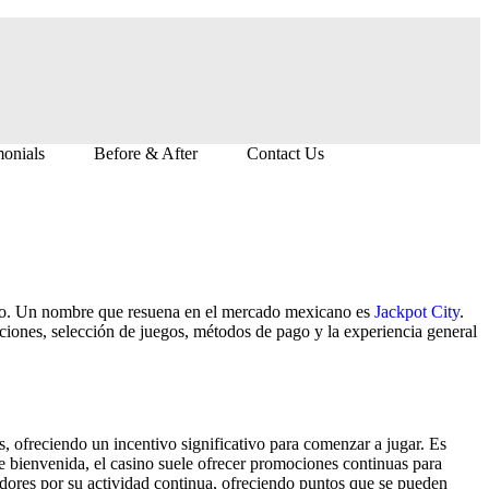
monials
Before & After
Contact Us
afío. Un nombre que resuena en el mercado mexicano es
Jackpot City
.
ciones, selección de juegos, métodos de pago y la experiencia general
, ofreciendo un incentivo significativo para comenzar a jugar. Es
de bienvenida, el casino suele ofrecer promociones continuas para
adores por su actividad continua, ofreciendo puntos que se pueden