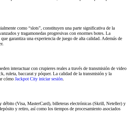
lmente como “slots”, constituyen una parte significativa de la
s avanzados y tragamonedas progresivas con enormes botes. La
o que garantiza una experiencia de juego de alta calidad. Además de
r.
den interactuar con crupieres reales a través de transmisión de video
, ruleta, baccarat y póquer. La calidad de la transmisión y la
scar cómo
Jackpot City iniciar sesión
.
débito (Visa, MasterCard), billeteras electrónicas (Skrill, Neteller) y
 depósito y retiro, así como los tiempos de procesamiento asociados