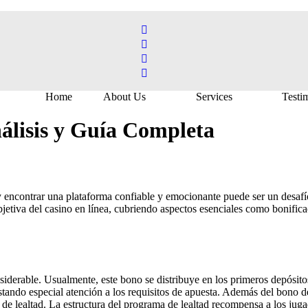
Home
About Us
Services
Testi
álisis y Guía Completa
, y encontrar una plataforma confiable y emocionante puede ser un des
jetiva del casino en línea, cubriendo aspectos esenciales como bonifica
derable. Usualmente, este bono se distribuye en los primeros depósitos
estando especial atención a los requisitos de apuesta. Además del bono 
 de lealtad. La estructura del programa de lealtad recompensa a los jug