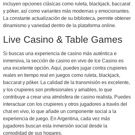
incluyen opciones clásicas como ruleta, blackjack, baccarat
y póker, así como variantes más modernas y emocionantes.
La constante actualización de su biblioteca, permite obtener
dinamismo y variedad dentro de la plataforma online.
Live Casino & Table Games
Si buscas una experiencia de casino más auténtica e
inmersiva, la sección de casino en vivo de Ice Casino es
una excelente opción. Aquí, puedes jugar contra crupieres
reales en tiempo real en juegos como ruleta, blackjack,
baccarat y póker. La calidad de la transmisión es excelente,
y los crupieres son profesionales y amables, lo que
contribuye a crear una atmósfera de casino realista. Puedes
interactuar con los crupieres y otros jugadores a través del
chat en vivo, lo que añade un componente social a la
experiencia de juego. En Argentina, cada vez más
jugadores buscan esta inmersión social desde la
comodidad de sus hogares.