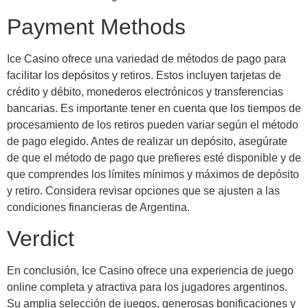
Payment Methods
Ice Casino ofrece una variedad de métodos de pago para
facilitar los depósitos y retiros. Estos incluyen tarjetas de
crédito y débito, monederos electrónicos y transferencias
bancarias. Es importante tener en cuenta que los tiempos de
procesamiento de los retiros pueden variar según el método
de pago elegido. Antes de realizar un depósito, asegúrate
de que el método de pago que prefieres esté disponible y de
que comprendes los límites mínimos y máximos de depósito
y retiro. Considera revisar opciones que se ajusten a las
condiciones financieras de Argentina.
Verdict
En conclusión, Ice Casino ofrece una experiencia de juego
online completa y atractiva para los jugadores argentinos.
Su amplia selección de juegos, generosas bonificaciones y