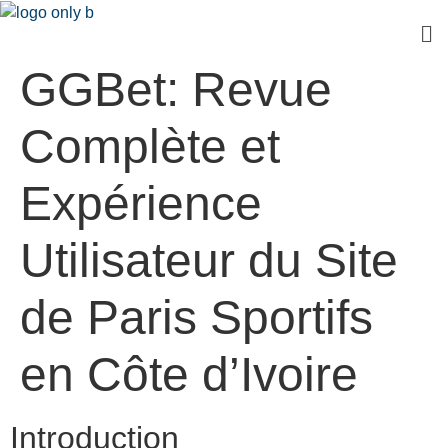
GGBet: Revue
Complète et
Expérience
Utilisateur du Site
de Paris Sportifs
en Côte d’Ivoire
Introduction