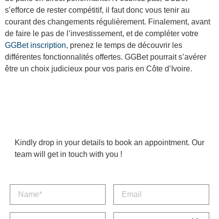
s’efforce de rester compétitif, il faut donc vous tenir au
courant des changements régulièrement. Finalement, avant
de faire le pas de l’investissement, et de compléter votre
GGBet inscription
, prenez le temps de découvrir les
différentes fonctionnalités offertes. GGBet pourrait s’avérer
être un choix judicieux pour vos paris en Côte d’Ivoire.
Kindly drop in your details to book an appointment. Our
team will get in touch with you !