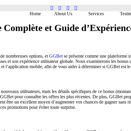
Home
About Us
Services
Testi
Complète et Guide d’Expérienc
 de nombreuses options, et
GGBet
se présente comme une plateforme int
sses et son expérience utilisateur globale. Nous examinerons les bonus d
rait et l’application mobile, afin de vous aider à déterminer si GGBet est
eaux utilisateurs, mais les détails spécifiques de ce bonus (montant, c
 GGBet pour connaître les offres les plus récentes. De plus, GGBet prop
vent être un excellent moyen d’augmenter vos chances de gagner sans ris
 ces promotions pour éviter toute surprise.