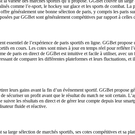
t la variété des marchés sportifs qu’il propose. GGBet couvre un large é
pécialisés comme l’e-sport, le hockey sur glace et les sports de combat. 
fre généralement une bonne sélection de paris, y compris les paris sur le
proposées par GGBet sont généralement compétitives par rapport à celle
ent essentiel de l’expérience de paris sportifs en ligne. GGBet propose 
tifs en cours. Les cotes sont mises à jour en temps réel pour refléter l’é
de paris en direct de GGBet est intuitive et facile à utiliser, avec un f
éressant de comparer les différentes plateformes et leurs fluctuations, et 
irer leurs gains avant la fin d’un événement sportif. GGBet propose gén
 de sécuriser un profit avant que le résultat du match ne soit certain. L
e suivre les résultats en direct et de gérer leur compte depuis leur smart
isateur fluide et réactive.
a large sélection de marchés sportifs, ses cotes compétitives et sa pla