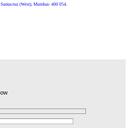
 Santacruz (West), Mumbai- 400 054.
Now