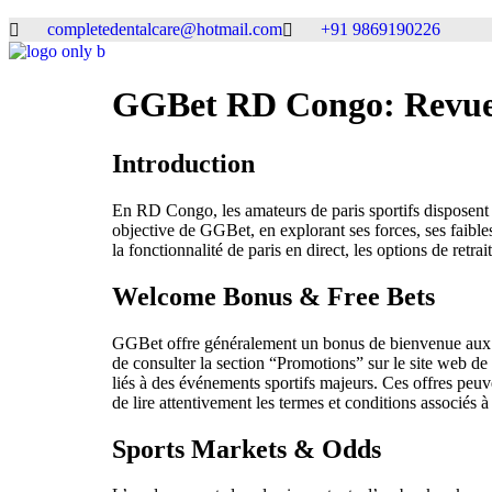
completedentalcare@hotmail.com
+91 9869190226
GGBet RD Congo: Revue 
Introduction
En RD Congo, les amateurs de paris sportifs disposent
objective de GGBet, en explorant ses forces, ses faible
la fonctionnalité de paris en direct, les options de ret
Welcome Bonus & Free Bets
GGBet offre généralement un bonus de bienvenue aux nouv
de consulter la section “Promotions” sur le site web de
liés à des événements sportifs majeurs. Ces offres peu
de lire attentivement les termes et conditions associés à
Sports Markets & Odds