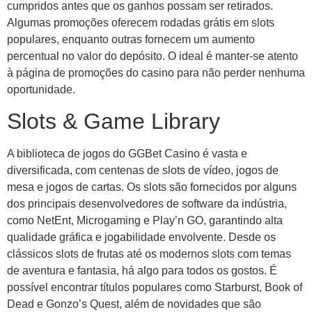
cumpridos antes que os ganhos possam ser retirados.
Algumas promoções oferecem rodadas grátis em slots
populares, enquanto outras fornecem um aumento
percentual no valor do depósito. O ideal é manter-se atento
à página de promoções do casino para não perder nenhuma
oportunidade.
Slots & Game Library
A biblioteca de jogos do GGBet Casino é vasta e
diversificada, com centenas de slots de vídeo, jogos de
mesa e jogos de cartas. Os slots são fornecidos por alguns
dos principais desenvolvedores de software da indústria,
como NetEnt, Microgaming e Play’n GO, garantindo alta
qualidade gráfica e jogabilidade envolvente. Desde os
clássicos slots de frutas até os modernos slots com temas
de aventura e fantasia, há algo para todos os gostos. É
possível encontrar títulos populares como Starburst, Book of
Dead e Gonzo’s Quest, além de novidades que são