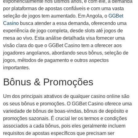
exponencialmente nos últimos anos, e com ele, a demanda
por plataformas de apostas confiáveis e com uma vasta
seleção de jogos tem aumentado. Em Angola, o
GGBet
Casino
busca atender a essa demanda, oferecendo uma
experiência de jogo completa, desde slots até jogos de
mesa ao vivo. Esta análise detalhada visa fornecer uma
visão clara do que o GGBet Casino tem a oferecer aos
jogadores angolanos, abordando seus bônus, seleção de
jogos, métodos de pagamento e outros aspectos
importantes.
Bônus & Promoções
Um dos principais atrativos de qualquer casino online são
os seus bônus e promoções. O GGBet Casino oferece uma
variedade de bônus de boas-vindas, bônus de depósito e
promoções sazonais. É crucial ler os termos e condições
associados a cada bônus, pois eles geralmente incluem
requisitos de apostas específicos que precisam ser