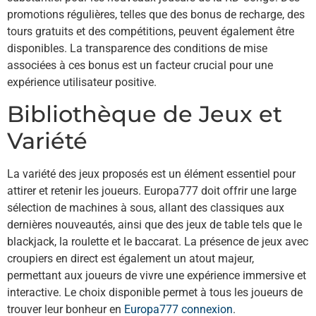
promotions régulières, telles que des bonus de recharge, des
tours gratuits et des compétitions, peuvent également être
disponibles. La transparence des conditions de mise
associées à ces bonus est un facteur crucial pour une
expérience utilisateur positive.
Bibliothèque de Jeux et
Variété
La variété des jeux proposés est un élément essentiel pour
attirer et retenir les joueurs. Europa777 doit offrir une large
sélection de machines à sous, allant des classiques aux
dernières nouveautés, ainsi que des jeux de table tels que le
blackjack, la roulette et le baccarat. La présence de jeux avec
croupiers en direct est également un atout majeur,
permettant aux joueurs de vivre une expérience immersive et
interactive. Le choix disponible permet à tous les joueurs de
trouver leur bonheur en
Europa777 connexion
.