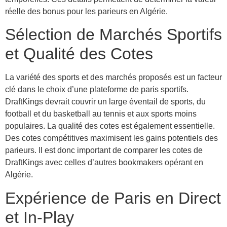
réelle des bonus pour les parieurs en Algérie.
Sélection de Marchés Sportifs
et Qualité des Cotes
La variété des sports et des marchés proposés est un facteur
clé dans le choix d’une plateforme de paris sportifs.
DraftKings devrait couvrir un large éventail de sports, du
football et du basketball au tennis et aux sports moins
populaires. La qualité des cotes est également essentielle.
Des cotes compétitives maximisent les gains potentiels des
parieurs. Il est donc important de comparer les cotes de
DraftKings avec celles d’autres bookmakers opérant en
Algérie.
Expérience de Paris en Direct
et In-Play