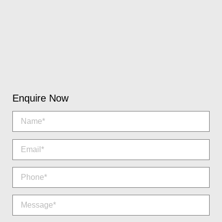
Enquire Now