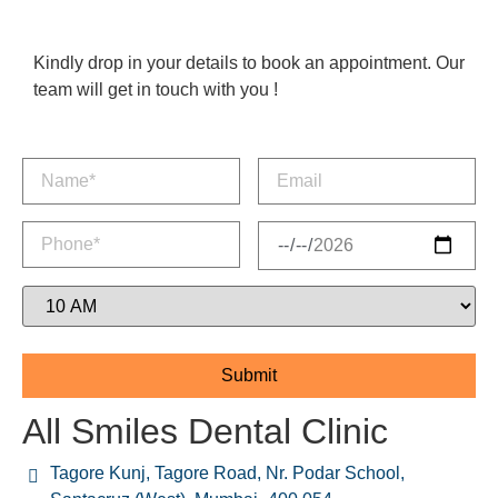
Kindly drop in your details to book an appointment. Our
team will get in touch with you !
All Smiles Dental Clinic
Tagore Kunj, Tagore Road, Nr. Podar School,