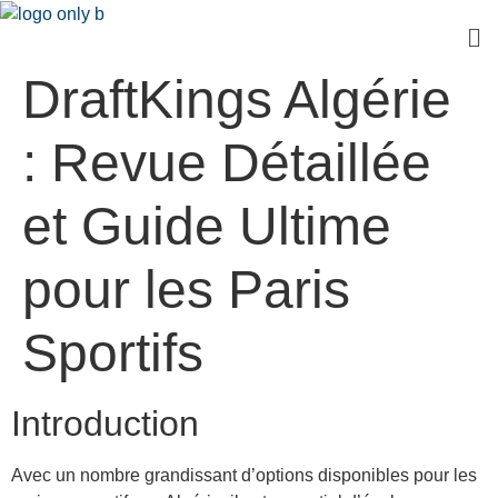
DraftKings Algérie
: Revue Détaillée
et Guide Ultime
pour les Paris
Sportifs
Introduction
Avec un nombre grandissant d’options disponibles pour les