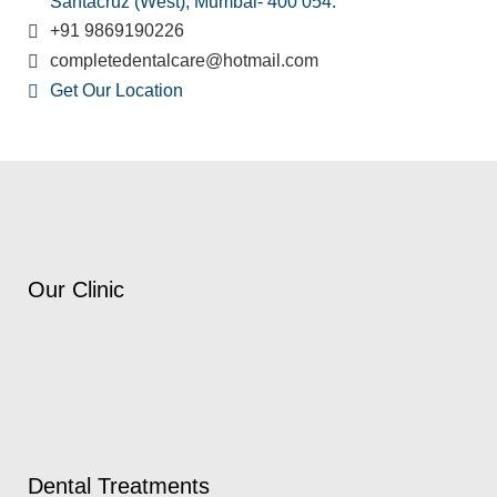
Santacruz (West), Mumbai- 400 054.
+91 9869190226
completedentalcare@hotmail.com
Get Our Location
Our Clinic
Dental Treatments