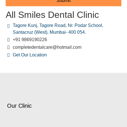
All Smiles Dental Clinic
Tagore Kunj, Tagore Road, Nr. Podar School,
Santacruz (West), Mumbai- 400 054.
+91 9869190226
completedentalcare@hotmail.com
Get Our Location
Our Clinic