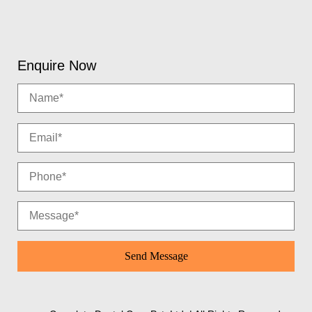
Enquire Now