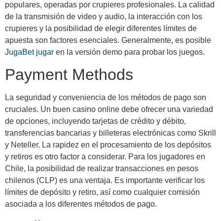
populares, operadas por crupieres profesionales. La calidad
de la transmisión de video y audio, la interacción con los
crupieres y la posibilidad de elegir diferentes límites de
apuesta son factores esenciales. Generalmente, es posible
JugaBet jugar
en la versión demo para probar los juegos.
Payment Methods
La seguridad y conveniencia de los métodos de pago son
cruciales. Un buen casino online debe ofrecer una variedad
de opciones, incluyendo tarjetas de crédito y débito,
transferencias bancarias y billeteras electrónicas como Skrill
y Neteller. La rapidez en el procesamiento de los depósitos
y retiros es otro factor a considerar. Para los jugadores en
Chile, la posibilidad de realizar transacciones en pesos
chilenos (CLP) es una ventaja. Es importante verificar los
límites de depósito y retiro, así como cualquier comisión
asociada a los diferentes métodos de pago.