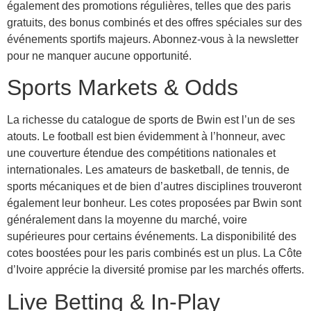
également des promotions régulières, telles que des paris
gratuits, des bonus combinés et des offres spéciales sur des
événements sportifs majeurs. Abonnez-vous à la newsletter
pour ne manquer aucune opportunité.
Sports Markets & Odds
La richesse du catalogue de sports de Bwin est l’un de ses
atouts. Le football est bien évidemment à l’honneur, avec
une couverture étendue des compétitions nationales et
internationales. Les amateurs de basketball, de tennis, de
sports mécaniques et de bien d’autres disciplines trouveront
également leur bonheur. Les cotes proposées par Bwin sont
généralement dans la moyenne du marché, voire
supérieures pour certains événements. La disponibilité des
cotes boostées pour les paris combinés est un plus. La Côte
d’Ivoire apprécie la diversité promise par les marchés offerts.
Live Betting & In-Play