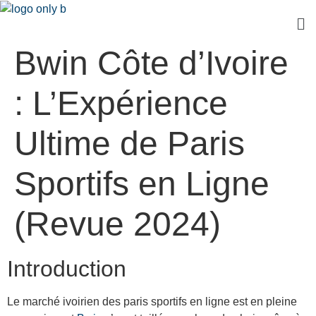
Bwin Côte d’Ivoire
: L’Expérience
Ultime de Paris
Sportifs en Ligne
(Revue 2024)
Introduction
Le marché ivoirien des paris sportifs en ligne est en pleine