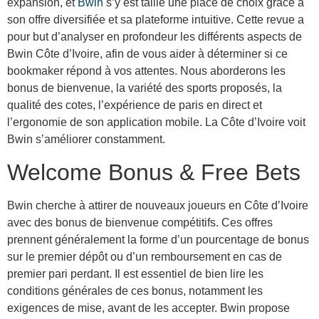
expansion, et
Bwin
s’y est taillé une place de choix grâce à
son offre diversifiée et sa plateforme intuitive. Cette revue a
pour but d’analyser en profondeur les différents aspects de
Bwin Côte d’Ivoire, afin de vous aider à déterminer si ce
bookmaker répond à vos attentes. Nous aborderons les
bonus de bienvenue, la variété des sports proposés, la
qualité des cotes, l’expérience de paris en direct et
l’ergonomie de son application mobile. La Côte d’Ivoire voit
Bwin s’améliorer constamment.
Welcome Bonus & Free Bets
Bwin cherche à attirer de nouveaux joueurs en Côte d’Ivoire
avec des bonus de bienvenue compétitifs. Ces offres
prennent généralement la forme d’un pourcentage de bonus
sur le premier dépôt ou d’un remboursement en cas de
premier pari perdant. Il est essentiel de bien lire les
conditions générales de ces bonus, notamment les
exigences de mise, avant de les accepter. Bwin propose