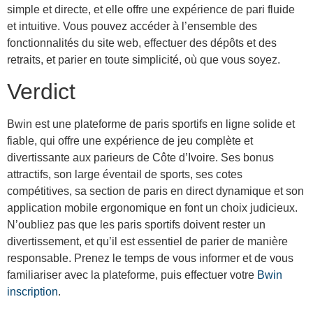
simple et directe, et elle offre une expérience de pari fluide
et intuitive. Vous pouvez accéder à l’ensemble des
fonctionnalités du site web, effectuer des dépôts et des
retraits, et parier en toute simplicité, où que vous soyez.
Verdict
Bwin est une plateforme de paris sportifs en ligne solide et
fiable, qui offre une expérience de jeu complète et
divertissante aux parieurs de Côte d’Ivoire. Ses bonus
attractifs, son large éventail de sports, ses cotes
compétitives, sa section de paris en direct dynamique et son
application mobile ergonomique en font un choix judicieux.
N’oubliez pas que les paris sportifs doivent rester un
divertissement, et qu’il est essentiel de parier de manière
responsable. Prenez le temps de vous informer et de vous
familiariser avec la plateforme, puis effectuer votre
Bwin
inscription
.