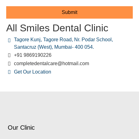
All Smiles Dental Clinic
Tagore Kunj, Tagore Road, Nr. Podar School,
Santacruz (West), Mumbai- 400 054.
+91 9869190226
completedentalcare@hotmail.com
Get Our Location
Our Clinic