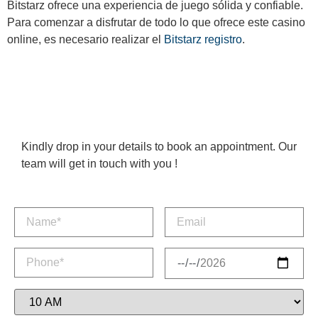
Bitstarz ofrece una experiencia de juego sólida y confiable.
Para comenzar a disfrutar de todo lo que ofrece este casino
online, es necesario realizar el
Bitstarz registro
.
Kindly drop in your details to book an appointment. Our
team will get in touch with you !