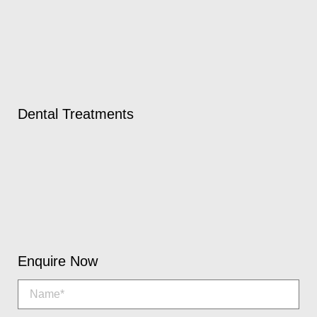
Dental Treatments
Enquire Now