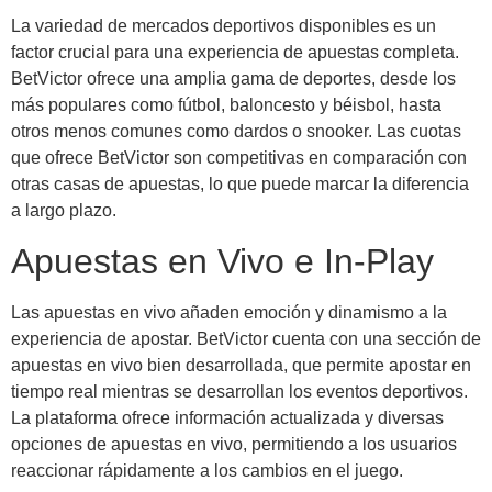
La variedad de mercados deportivos disponibles es un
factor crucial para una experiencia de apuestas completa.
BetVictor ofrece una amplia gama de deportes, desde los
más populares como fútbol, baloncesto y béisbol, hasta
otros menos comunes como dardos o snooker. Las cuotas
que ofrece BetVictor son competitivas en comparación con
otras casas de apuestas, lo que puede marcar la diferencia
a largo plazo.
Apuestas en Vivo e In-Play
Las apuestas en vivo añaden emoción y dinamismo a la
experiencia de apostar. BetVictor cuenta con una sección de
apuestas en vivo bien desarrollada, que permite apostar en
tiempo real mientras se desarrollan los eventos deportivos.
La plataforma ofrece información actualizada y diversas
opciones de apuestas en vivo, permitiendo a los usuarios
reaccionar rápidamente a los cambios en el juego.