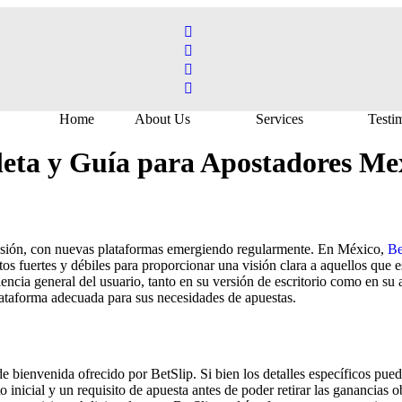
Home
About Us
Services
Testi
leta y Guía para Apostadores Me
nsión, con nuevas plataformas emergiendo regularmente. En México,
Be
tos fuertes y débiles para proporcionar una visión clara a aquellos que
iencia general del usuario, tanto en su versión de escritorio como en su
plataforma adecuada para sus necesidades de apuestas.
de bienvenida ofrecido por BetSlip. Si bien los detalles específicos pued
inicial y un requisito de apuesta antes de poder retirar las ganancias 