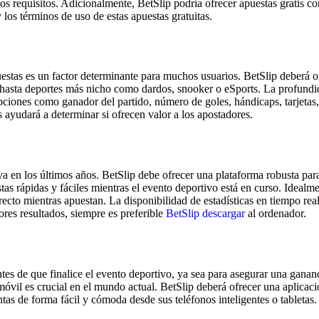
stos requisitos. Adicionalmente, BetSlip podría ofrecer apuestas grati
 los términos de uso de estas apuestas gratuitas.
estas es un factor determinante para muchos usuarios. BetSlip deberá 
 hasta deportes más nicho como dardos, snooker o eSports. La profundi
pciones como ganador del partido, número de goles, hándicaps, tarjetas, 
 ayudará a determinar si ofrecen valor a los apostadores.
 en los últimos años. BetSlip debe ofrecer una plataforma robusta para 
estas rápidas y fáciles mientras el evento deportivo está en curso. Ideal
irecto mientras apuestan. La disponibilidad de estadísticas en tiempo re
ores resultados, siempre es preferible
BetSlip descargar
al ordenador.
es de que finalice el evento deportivo, ya sea para asegurar una gananc
móvil es crucial en el mundo actual. BetSlip deberá ofrecer una aplica
ntas de forma fácil y cómoda desde sus teléfonos inteligentes o tabletas.