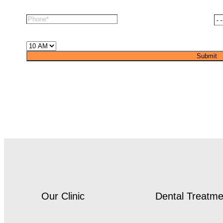
Our Clinic
Dental Treatme