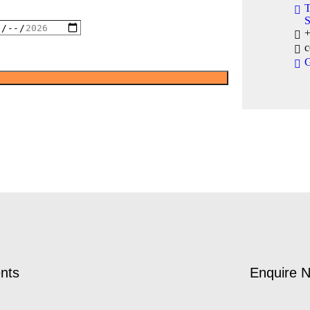
T
S
+
c
G
nts
Enquire 