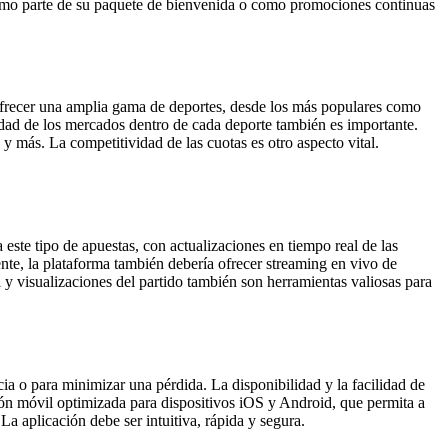
s como parte de su paquete de bienvenida o como promociones continuas
ofrecer una amplia gama de deportes, desde los más populares como
dad de los mercados dentro de cada deporte también es importante.
y más. La competitividad de las cuotas es otro aspecto vital.
este tipo de apuestas, con actualizaciones en tiempo real de las
mente, la plataforma también debería ofrecer streaming en vivo de
al y visualizaciones del partido también son herramientas valiosas para
ia o para minimizar una pérdida. La disponibilidad y la facilidad de
ción móvil optimizada para dispositivos iOS y Android, que permita a
 La aplicación debe ser intuitiva, rápida y segura.