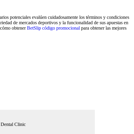
uarios potenciales evalúen cuidadosamente los términos y condiciones
ariedad de mercados deportivos y la funcionalidad de sus apuestas en
e cómo obtener
BetSlip código promocional
para obtener las mejores
 Dental Clinic