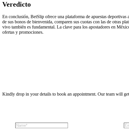
Veredicto
En conclusión, BetSlip ofrece una plataforma de apuestas deportivas 
de sus bonos de bienvenida, comparen sus cuotas con las de otras plat
vivo también es fundamental. La clave para los apostadores en Méxic
ofertas y promociones.
Kindly drop in your details to book an appointment. Our team will get