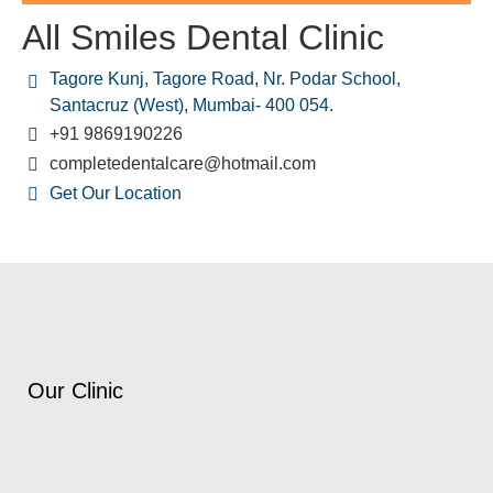
All Smiles Dental Clinic
Tagore Kunj, Tagore Road, Nr. Podar School,
Santacruz (West), Mumbai- 400 054.
+91 9869190226
completedentalcare@hotmail.com
Get Our Location
Our Clinic