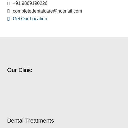
+91 9869190226
completedentalcare@hotmail.com
Get Our Location
Our Clinic
Dental Treatments