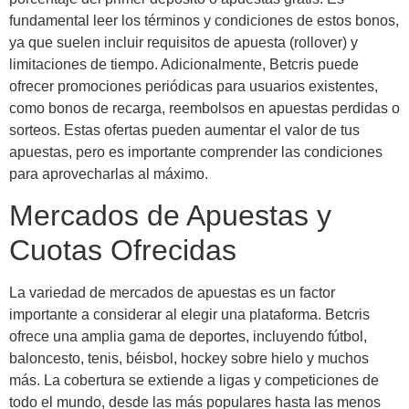
fundamental leer los términos y condiciones de estos bonos,
ya que suelen incluir requisitos de apuesta (rollover) y
limitaciones de tiempo. Adicionalmente, Betcris puede
ofrecer promociones periódicas para usuarios existentes,
como bonos de recarga, reembolsos en apuestas perdidas o
sorteos. Estas ofertas pueden aumentar el valor de tus
apuestas, pero es importante comprender las condiciones
para aprovecharlas al máximo.
Mercados de Apuestas y
Cuotas Ofrecidas
La variedad de mercados de apuestas es un factor
importante a considerar al elegir una plataforma. Betcris
ofrece una amplia gama de deportes, incluyendo fútbol,
baloncesto, tenis, béisbol, hockey sobre hielo y muchos
más. La cobertura se extiende a ligas y competiciones de
todo el mundo, desde las más populares hasta las menos