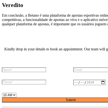
Veredito
Em conclusão, a Betano é uma plataforma de apostas esportivas onlin
competitivas, a funcionalidade de apostas ao vivo e o aplicativo mó
qualquer plataforma de apostas, é importante que os usuários joguem 
Kindly drop in your details to book an appointment. Our team will g