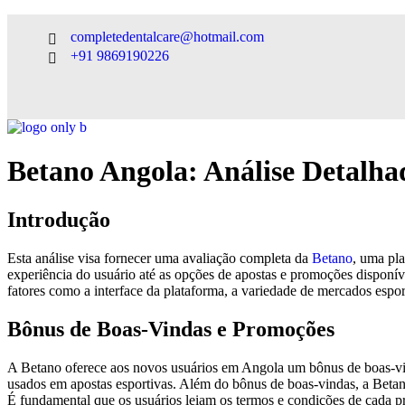
completedentalcare@hotmail.com
+91 9869190226
Betano Angola: Análise Detalha
Introdução
Esta análise visa fornecer uma avaliação completa da
Betano
, uma pla
experiência do usuário até as opções de apostas e promoções disponív
fatores como a interface da plataforma, a variedade de mercados espor
Bônus de Boas-Vindas e Promoções
A Betano oferece aos novos usuários em Angola um bônus de boas-vin
usados em apostas esportivas. Além do bônus de boas-vindas, a Betano
É fundamental que os usuários leiam os termos e condições de cada pro