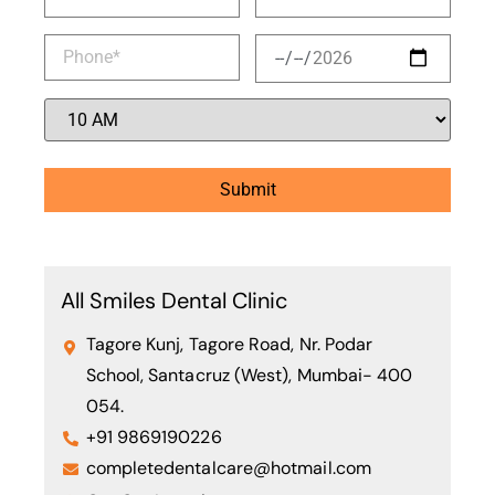
All Smiles Dental Clinic
Tagore Kunj, Tagore Road, Nr. Podar
School, Santacruz (West), Mumbai- 400
054.
+91 9869190226
completedentalcare@hotmail.com