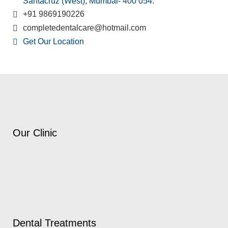
Santacruz (West), Mumbai- 400 054.
+91 9869190226
completedentalcare@hotmail.com
Get Our Location
Our Clinic
Dental Treatments