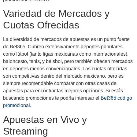
Variedad de Mercados y
Cuotas Ofrecidas
La diversidad de mercados de apuestas es un punto fuerte
de Bet365. Cubren extensivamente deportes populares
como fútbol (tanto ligas mexicanas como internacionales),
baloncesto, tenis, y béisbol, pero también ofrecen mercados
en deportes menos convencionales. Las cuotas ofrecidas
son competitivas dentro del mercado mexicano, pero es
siempre recomendable comparar con otras casas de
apuestas para encontrar las mejores opciones. Si estás
buscando promociones te podría interesar el
Bet365 código
promocional
.
Apuestas en Vivo y
Streaming