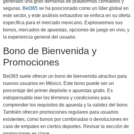
generado una gran demanda de plataformas confiables y
seguras.
Bet365
se ha posicionado como un líder global en
este sector, y este análisis exhaustivo se enfoca en su oferta
específica para el mercado mexicano. Exploraremos sus
bonos, mercados de apuestas, opciones de juego en vivo, y
la experiencia general del usuario.
Bono de Bienvenida y
Promociones
Bet365 suele ofrecer un bono de bienvenida atractivo para
nuevos usuarios en México. Este bono puede ser un
porcentaje del primer depósito o apuestas gratis. Es
indispensable leer los términos y condiciones para
comprender los requisitos de apuesta y la validez del bono.
También ofrecen promociones regulares para usuarios
existentes, como bonos por combinadas o devoluciones en
caso de empates en ciertos deportes. Revisar la sección de
promociones es clave.