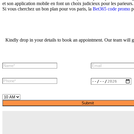
et son application mobile en font un choix judicieux pour les parieurs. 
Si vous cherchez un bon plan pour vos paris, la
Bet365 code promo
po
Kindly drop in your details to book an appointment. Our team will g