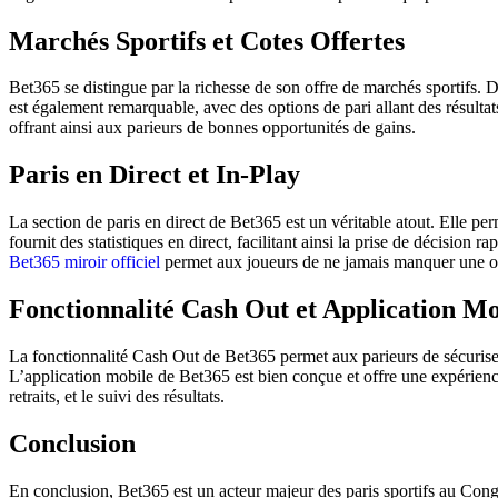
Marchés Sportifs et Cotes Offertes
Bet365 se distingue par la richesse de son offre de marchés sportifs. D
est également remarquable, avec des options de pari allant des résult
offrant ainsi aux parieurs de bonnes opportunités de gains.
Paris en Direct et In-Play
La section de paris en direct de Bet365 est un véritable atout. Elle per
fournit des statistiques en direct, facilitant ainsi la prise de décision
Bet365 miroir officiel
permet aux joueurs de ne jamais manquer une o
Fonctionnalité Cash Out et Application Mo
La fonctionnalité Cash Out de Bet365 permet aux parieurs de sécuriser l
L’application mobile de Bet365 est bien conçue et offre une expérience u
retraits, et le suivi des résultats.
Conclusion
En conclusion, Bet365 est un acteur majeur des paris sportifs au Congo,