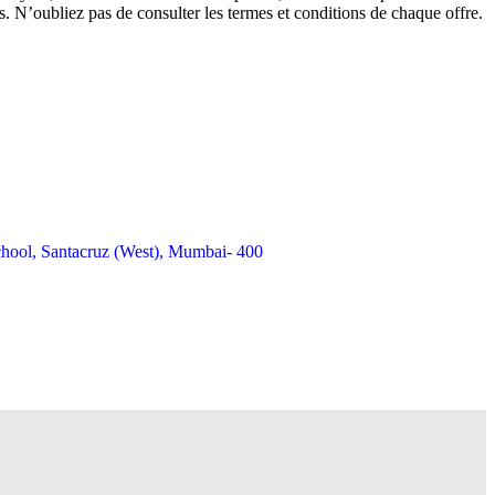
es. N’oubliez pas de consulter les termes et conditions de chaque offre.
chool, Santacruz (West), Mumbai- 400