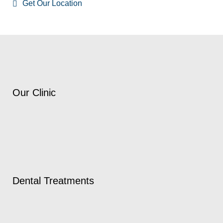
Get Our Location
Our Clinic
Dental Treatments