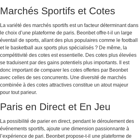
Marchés Sportifs et Cotes
La variété des marchés sportifs est un facteur déterminant dans
le choix d’une plateforme de paris. Beonbet offre-t-il un large
éventail de sports, allant des plus populaires comme le football
et le basketball aux sports plus spécialisés ? De même, la
compétitivité des cotes est essentielle. Des cotes plus élevées
se traduisent par des gains potentiels plus importants. Il est
donc important de comparer les cotes offertes par Beonbet
avec celles de ses concurrents. Une diversité de marchés
combinée à des cotes attractives constitue un atout majeur
pour tout parieur.
Paris en Direct et En Jeu
La possibilité de parier en direct, pendant le déroulement des
événements sportifs, ajoute une dimension passionnante à
l’expérience de pari. Beonbet propose-t-il une plateforme de