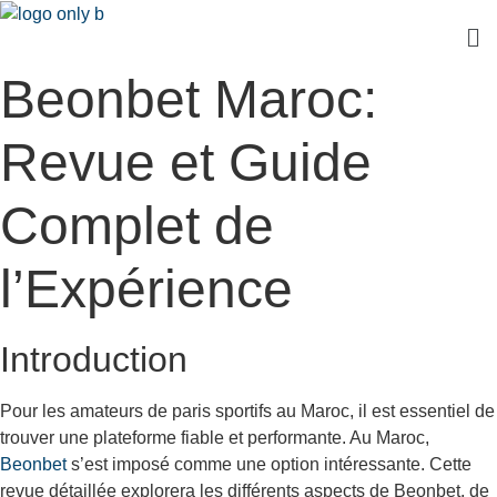
Beonbet Maroc:
Revue et Guide
Complet de
l’Expérience
Introduction
Pour les amateurs de paris sportifs au Maroc, il est essentiel de
trouver une plateforme fiable et performante. Au Maroc,
Beonbet
s’est imposé comme une option intéressante. Cette
revue détaillée explorera les différents aspects de Beonbet, de