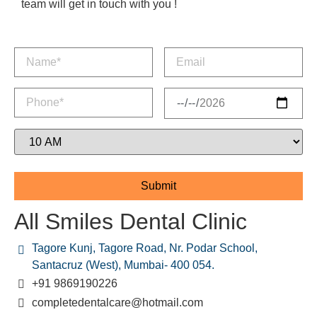
team will get in touch with you !
All Smiles Dental Clinic
Tagore Kunj, Tagore Road, Nr. Podar School,
Santacruz (West), Mumbai- 400 054.
+91 9869190226
completedentalcare@hotmail.com