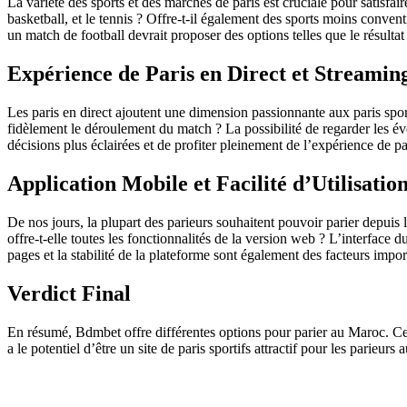
La variété des sports et des marchés de paris est cruciale pour satisfai
basketball, et le tennis ? Offre-t-il également des sports moins conv
un match de football devrait proposer des options telles que le résultat 
Expérience de Paris en Direct et Streamin
Les paris en direct ajoutent une dimension passionnante aux paris sporti
fidèlement le déroulement du match ? La possibilité de regarder les év
décisions plus éclairées et de profiter pleinement de l’expérience de pa
Application Mobile et Facilité d’Utilisatio
De nos jours, la plupart des parieurs souhaitent pouvoir parier depuis l
offre-t-elle toutes les fonctionnalités de la version web ? L’interface d
pages et la stabilité de la plateforme sont également des facteurs impor
Verdict Final
En résumé, Bdmbet offre différentes options pour parier au Maroc. Ce
a le potentiel d’être un site de paris sportifs attractif pour les parieurs