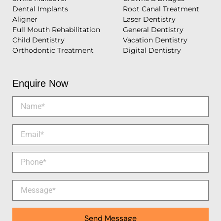
Dental Implants
Root Canal Treatment
Aligner
Laser Dentistry
Full Mouth Rehabilitation
General Dentistry
Child Dentistry
Vacation Dentistry
Orthodontic Treatment
Digital Dentistry
Enquire Now