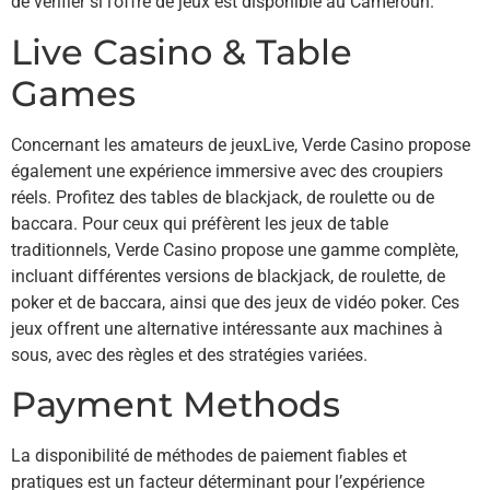
de vérifier si l’offre de jeux est disponible au Cameroun.
Live Casino & Table
Games
Concernant les amateurs de jeuxLive, Verde Casino propose
également une expérience immersive avec des croupiers
réels. Profitez des tables de blackjack, de roulette ou de
baccara. Pour ceux qui préfèrent les jeux de table
traditionnels, Verde Casino propose une gamme complète,
incluant différentes versions de blackjack, de roulette, de
poker et de baccara, ainsi que des jeux de vidéo poker. Ces
jeux offrent une alternative intéressante aux machines à
sous, avec des règles et des stratégies variées.
Payment Methods
La disponibilité de méthodes de paiement fiables et
pratiques est un facteur déterminant pour l’expérience