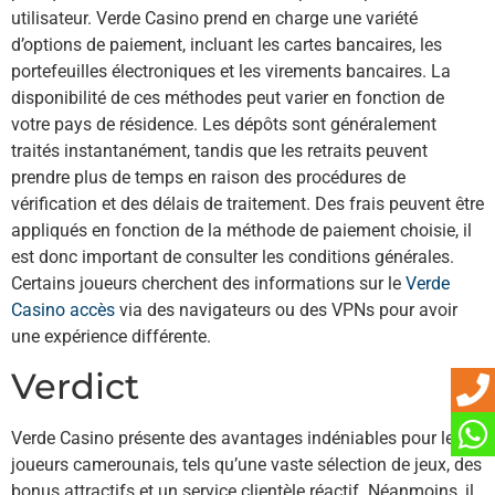
utilisateur. Verde Casino prend en charge une variété
d’options de paiement, incluant les cartes bancaires, les
portefeuilles électroniques et les virements bancaires. La
disponibilité de ces méthodes peut varier en fonction de
votre pays de résidence. Les dépôts sont généralement
traités instantanément, tandis que les retraits peuvent
prendre plus de temps en raison des procédures de
vérification et des délais de traitement. Des frais peuvent être
appliqués en fonction de la méthode de paiement choisie, il
est donc important de consulter les conditions générales.
Certains joueurs cherchent des informations sur le
Verde
Casino accès
via des navigateurs ou des VPNs pour avoir
une expérience différente.
Verdict
Verde Casino présente des avantages indéniables pour les
joueurs camerounais, tels qu’une vaste sélection de jeux, des
bonus attractifs et un service clientèle réactif. Néanmoins, il