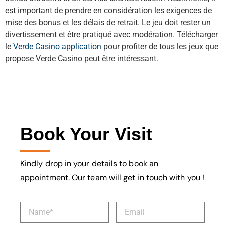
est important de prendre en considération les exigences de
mise des bonus et les délais de retrait. Le jeu doit rester un
divertissement et être pratiqué avec modération. Télécharger
le
Verde Casino application
pour profiter de tous les jeux que
propose Verde Casino peut être intéressant.
Book Your Visit
Kindly drop in your details to book an
appointment. Our team will get in touch with you !