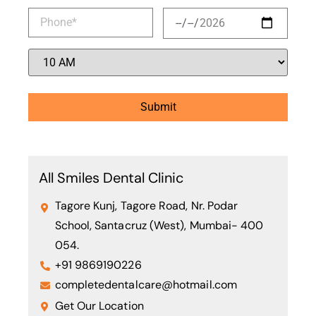
All Smiles Dental Clinic
Tagore Kunj, Tagore Road, Nr. Podar
School, Santacruz (West), Mumbai- 400
054.
+91 9869190226
completedentalcare@hotmail.com
Get Our Location