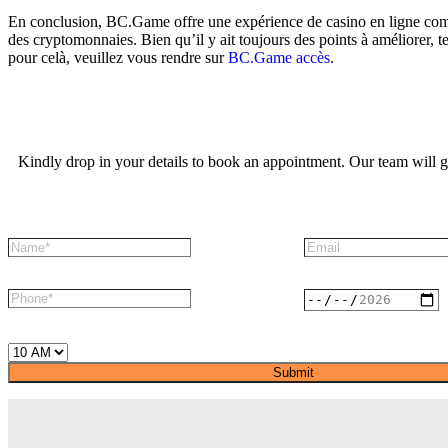
En conclusion, BC.Game offre une expérience de casino en ligne complè
des cryptomonnaies. Bien qu’il y ait toujours des points à améliorer, 
pour celà, veuillez vous rendre sur
BC.Game accès
.
Kindly drop in your details to book an appointment. Our team will g