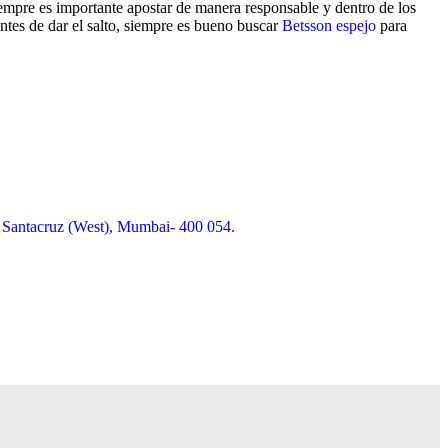
iempre es importante apostar de manera responsable y dentro de los
Antes de dar el salto, siempre es bueno buscar
Betsson espejo
para
 Santacruz (West), Mumbai- 400 054.