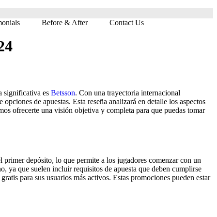
monials
Before & After
Contact Us
24
 significativa es
Betsson
. Con una trayectoria internacional
 opciones de apuestas. Esta reseña analizará en detalle los aspectos
mos ofrecerte una visión objetiva y completa para que puedas tomar
el primer depósito, lo que permite a los jugadores comenzar con un
no, ya que suelen incluir requisitos de apuesta que deben cumplirse
gratis para sus usuarios más activos. Estas promociones pueden estar